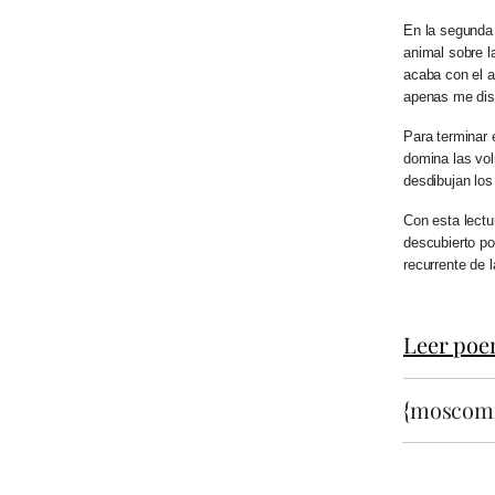
En la segunda
animal sobre l
acaba con el a
apenas me dis
Para terminar
domina las vo
desdibujan los
Con esta lect
descubierto po
recurrente de l
Leer po
{moscom