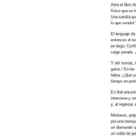
Abre el libro
Nu
físico que se 
Una sandía que
lo que vendrá”
El lenguaje da
entonces el te
en largo. Conf
caigo parada.
Y ahí nomás, t
gatos./ En las
felina: ¿Qué 
tiempo en preté
En
Ilob
encontr
interviene y s
y, al regresar,
Medusas, pulpo
por una transp
un diamante/ q
un collar de p