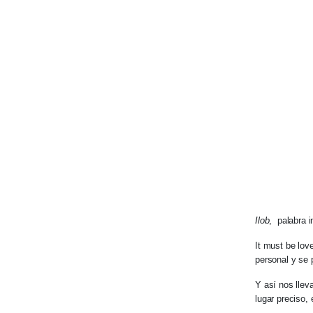
Ilob
, palabra i
It must be love
personal y se 
Y así nos llev
lugar preciso,