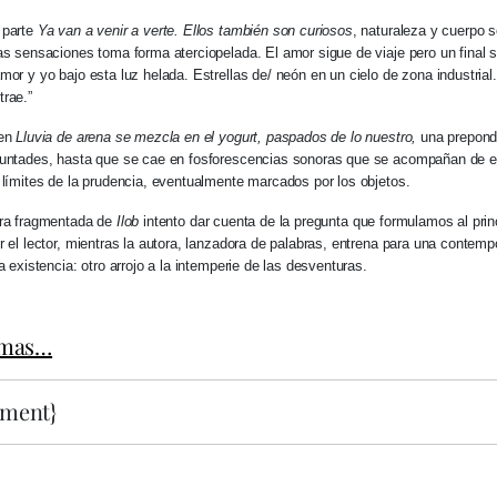
 parte
Ya van a venir a verte. Ellos también son curiosos
, naturaleza y cuerpo
as sensaciones toma forma aterciopelada. El amor sigue de viaje pero un final s
mor y yo bajo esta luz helada. Estrellas de/ neón en un cielo de zona industrial.
trae.”
 en
Lluvia de arena se mezcla en el yogurt, paspados de lo nuestro,
una prepond
luntades, hasta que se cae en fosforescencias sonoras que se acompañan de e
 límites de la prudencia, eventualmente marcados por los objetos.
ura fragmentada de
Ilob
intento dar cuenta de la pregunta que formulamos al princi
r el lector, mientras la autora, lanzadora de palabras, entrena para una contem
a existencia: otro arrojo a la intemperie de las desventuras.
emas…
ment}