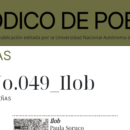
ublicación editada por la Universidad Nacional Autónoma 
AS
o.049_Ilob
EÑAS
……………………………………………………………
Ilob
Paula Soruco