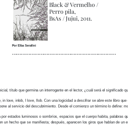
Black & Vermelho /
Perro pila,
BsAs / Jujui, 2011.
Por Elba Serafini
……………………………………………………………
nicial, título que germina un interrogante en el lector, ¿cuál será el significad
, in love, inlob, I love, Ilob. Con una logicidad a descifrar se abre este libro que
pone al servicio del descubrimiento. Desde el comienzo un término lo define: m
a por estados luminosos o sombríos, espacios que el cuerpo habita, palabras qu
 en un hecho que se manifiesta; después, aparecen los giros que hablan de un es