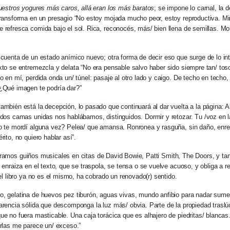
estros yogures más caros, allá eran los más baratos
; se impone lo carnal, la 
transforma en un presagio “No estoy mojada mucho peor, estoy reproductiva. Mi
 refresca comida bajo el sol. Rica, reconocés, más/ bien llena de semillas. 
.
 cuenta de un estado anímico nuevo; otra forma de decir eso que surge de lo in
xto se entremezcla y delata “No era pensable salvo haber sido siempre tan/ to
ío en mí, perdida onda un/ túnel: pasaje al otro lado y caigo. De techo en techo
 ¿Qué imagen te podría dar?”
ambién está la decepción, lo pasado que continuará al dar vuelta a la página:
 dos camas unidas nos hablábamos, distinguidos. Dormir y retozar. Tu /voz en 
yo te mordí alguna vez? Pelea/ que amansa. Ronronea y rasguña, sin daño, en
rito, no quiero hablar así”.
amos guiños musicales en citas de David Bowie, Patti Smith, The Doors, y ta
e enraiza en el texto, que se traspola, se tensa o se vuelve acuoso, y obliga a r
 el libro ya no es el mismo, ha cobrado un renovado(r) sentido.
, gelatina de huevos pez tiburón, aguas vivas, mundo anfibio para nadar sume
arencia sólida que descomponga la luz más/ obvia. Parte de la propiedad traslúc
ue no fuera masticable. Una caja torácica que es alhajero de piedritas/ blanca
erlas me parece un/ exceso.”