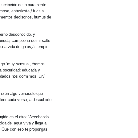
descripción de lo puramente
mosa, entusiasta,/ fucsia.
Momentos decisorios, humus de
terno desconocido, y
sonuda, campeona de mi salto
, una vida de gatos,/ siempre
 Algo “muy sensual, éramos
la oscuridad: educada y
redados nos dormimos. Un/
mbién algo vernáculo que
eleer cada verso, a descubrirlo
rgida en el otro: “Acechando
ida del agua viva y llega a
s. Que con eso te propongas