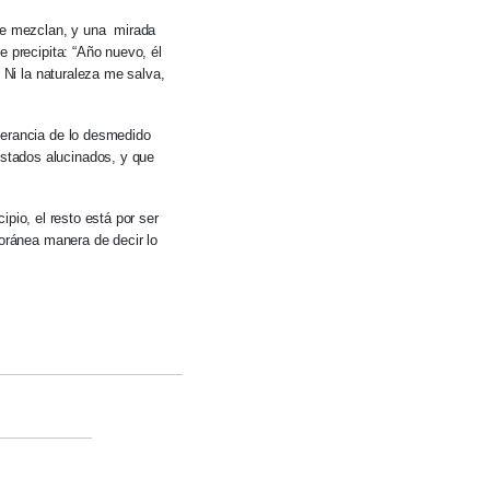
 se mezclan, y una mirada
e precipita: “Año nuevo, él
 Ni la naturaleza me salva,
erancia de lo desmedido
stados alucinados, y que
pio, el resto está por ser
poránea manera de decir lo