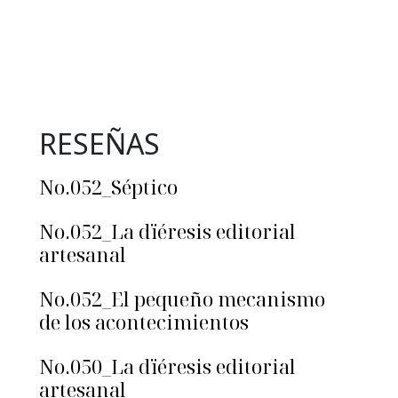
RESEÑAS
No.052_Séptico
No.052_La dïéresis editorial
artesanal
No.052_El pequeño mecanismo
de los acontecimientos
No.050_La dïéresis editorial
artesanal