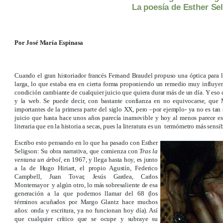
La poesía de Esther Se
Por José María Espinasa
Cuando el gran historiador francés Fernand Braudel propuso una óptica para la
larga, lo que estaba era en cierta forma proponiendo un remedio muy influyente
condición cambiante de cualquier juicio que quiera durar más de un día. Y eso q
y la web. Se puede decir, con bastante confianza en no equivocarse, que
importantes de la primera parte del siglo XX, pero –por ejemplo- ya no es tan 
juicio que hasta hace unos años parecía inamovible y hoy al menos parece est
literaria que en la historia a secas, pues la literatura es un termómetro más sensi
Escribo esto pensando en lo que ha pasado con Esther
Seligson: Su obra narrativa, que comienza con
Tras la
ventana un árbol,
en 1967, y llega hasta hoy, es junto
a la de Hugo Hiriart, el propio Agustín, Federico
Campbell, Juan Tovar, Jesús Gardea, Carlos
Montemayor y algún otro, lo más sobresaliente de esa
generación a la que podemos llamar del 68 (los
términos acuñados por Margo Glantz hace muchos
años: onda y escritura, ya no funcionan hoy día). Así
que cualquier crítico que se ocupe y subraye su