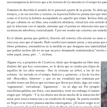
una transparencia del texto que a los lectores de
La morada en el tiempo
les par
Tratemos de describir el sentido de lo personal a partir de su poesía. Yo diría qu
ensayos, y en sus novelas y cuentos, en la poesía Esther no piensa sino que mues
como si el lector la hubiera acompañado en aquello que relata. Incluso diría qu
de que culmine en un libro, una condición abstracta, virtual (en otro sentido d
que la relaciona con el mundo, mientras que el poema no relaciona sino que e
escritura sin adverbios, esencializada. Y por eso resulta tan concreta, tan inmedi
En el último poema que publicó,
Oración del retorno
, ella retornó no tanto
otra cosa, sino que al mundo. Pudo escribir nuevamente prosa, y una prosa que se 
libros póstumos, sintomáticos en la medida en que designan una materialidad de
que podían incluso (de no ser que un poco demasiado sentimentales) “escrito co
sobre papel, arena, piel…”, etcétera.
Alguna vez, a propósito de
Cicatrices
, título que designaba un libro muy
distinto del que hoy conocemos, yo le decía que se creaba una elipse de
aquellos de los años sesenta –
Tras la ventana un árbol
, a los de los
ochenta –
La morada en el tiempo
,
Indicios
y quimeras
– a los de los dos
mil –
Rescoldos
,
Simiente
– y que no me extrañaría que terminara por
escribir textos tan físicos que tuvieran que llevar por título, algo así como
‘tegumentos’, ‘nervaduras’, ‘ligamentos’… no sé, algo así. Por ejemplo
esta última palabra, tan física, casi anatómica, tiene sin embargo el mismo
origen que ‘religión’. Y sí, los títulos nos dicen mucho de la intención del
autor, pero nunca renuncian a su condición de enigma. Su poesía reunida
en
Negro es su rostro
plantea muchas interrogantes. ¿El rostro negro es el
de la poesía? ¿O el del destino? ¿O el de Dios? ¿O el de la autora? ¿O el