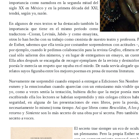
importancia como narradora en la segunda mitad del
siglo XX en México y en la primera década del XXI,
tendrá, según yo, razón.
En algunos de esos textos se ha destacado también la
importancia que tiene en el mismo periodo como
traductora –Cioran, Levinás, Jabés- y como ensayista,
otros lo han hecho con su trabajo como cronista de nuestro teatro y profesora. 
de Esther, sabemos que ella tenía por costumbre sorprendernos con actitudes –
por ejemplo, cuando le pedimos colaboración para la revista
Grafito
, efímera r
cual sólo salieron dos números, y en lugar de entregarnos un ensayo, un cue
Ella años después se encargaba de recoger ejemplares de la revista y destruirlos
poesía le merecía un respeto que rayaba en el miedo. De nada servía alegarle qu
relatos suyos figuraba entre los mejores poemas en prosa de nuestra literatura.
Nuevamente me sorprendió cuando empezó a entregar a Ediciones Sin Nombre 
esmero y la emocionaban cuando aparecían con un entusiasmo más visible que l
yo, como a veces sentía la tentación, hubiera dicho que la mejor poesía mex
escribiendo ella los lectores se habrían sorprendido y mis colegas críticos ha
seguridad, en alguna de las presentaciones de esos libros, pero la poesí
necesariamente lo mismo) toma tiempo. Así que libros como
Rescoldos
,
A los 
retorno
y
Simiente
son lo más secreto de una obra por sí secreta. Pero también e
secreto a voces.
El secreto trae siempre un eco de ocul
un pleonasmo. Pero la propia Esther se
con un comportamiento personal que la