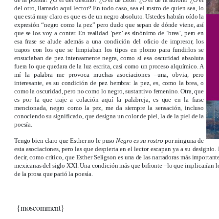
del otro, llamado aquí lector? En todo caso, sea el rostro de quien sea, lo
que está muy claro es que es de un negro absoluto. Ustedes habrán oído la
expresión “negro como la pez” pero dudo que sepan de dónde viene, así
que se los voy a contar. En realidad ‘pez’ es sinónimo de ‘brea’, pero en
esa frase se alude además a una condición del oficio de impresor, los
trapos con los que se limpiaban los tipos en plomo para fundirlos se
ensuciaban de pez intensamente negra, como si esa oscuridad absoluta
fuera lo que quedara de la luz escrita, casi como un proceso alquímico. A
mí la palabra me provoca muchas asociaciones –una, obvia, pero
interesante, es su condición de pez hembra: la pez, es, como la brea, o
como la oscuridad, pero no como lo negro, sustantivo femenino. Otra, que
es por la que traje a colación aquí la palabreja, es que en la frase
mencionada, negro como la pez, me da siempre la sensación, incluso
conociendo su significado, que designa un color de piel, la de la piel de la
poesía.
Tengo bien claro que Esther no le puso
Negro es su rostro
por ninguna de
esta asociaciones, pero las que despierta en el lector escapan ya a su designio
decir, como crítico, que Esther Seligson es una de las narradoras más important
mexicanas del siglo XXI. Una condición más que bifronte –lo que implicarían lo
de la prosa que parió la poesía.
{moscomment}