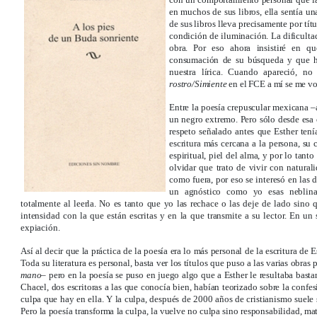
en muchos de sus libros, ella sentía u
de sus libros lleva precisamente por tít
condición de iluminación. La dificultad
obra. Por eso ahora insistiré en q
consumación de su búsqueda y que ha
nuestra lírica. Cuando apareció, no
rostro/Simiente
en el FCE a mí se me vo
Entre la poesía crepuscular mexicana –as
un negro extremo. Pero sólo desde esa 
respeto señalado antes que Esther tenía
escritura más cercana a la persona, su
espiritual, piel del alma, y por lo tant
olvidar que trato de vivir con natural
como fuera, por eso se interesó en las d
un agnóstico como yo esas neblinas
totalmente al leerla. No es tanto que yo las rechace o las deje de lado sino qu
intensidad con la que están escritas y en la que transmite a su lector. En un 
expiación.
Así al decir que la práctica de la poesía era lo más personal de la escritura de 
Toda su literatura es personal, basta ver los títulos que puso a las varias obras
mano
– pero en la poesía se puso en juego algo que a Esther le resultaba bas
Chacel, dos escritoras a las que conocía bien, habían teorizado sobre la confes
culpa que hay en ella. Y la culpa, después de 2000 años de cristianismo suele 
Pero la poesía transforma la culpa, la vuelve no culpa sino responsabilidad, mat