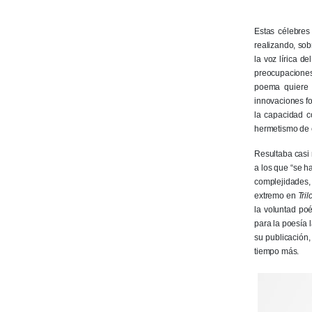
Estas célebres
realizando, so
la voz lírica d
preocupaciones 
poema quiere e
innovaciones f
la capacidad c
hermetismo de e
Resultaba casi 
a los que “se h
complejidades,
extremo en
Tril
la voluntad po
para la poesía 
su publicación,
tiempo más.