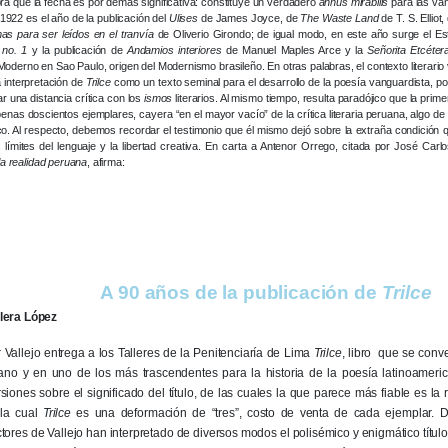
ra que la fecha es por demás significativa: constituye un verdadero
annus mirabilis
para las van
1922 es el año de la publicación del
Ulises
de James Joyce, de
The Waste Land
de T. S. Elliot
as para ser leídos en el tranvía
de Oliverio Girondo; de igual modo, en este año surge el Es
 no. 1
y la publicación de
Andamios interiores
de Manuel Maples Arce y la
Señorita Etcéter
oderno en Sao Paulo, origen del Modernismo brasileño. En otras palabras, el contexto literario
 interpretación de
Trilce
como un texto seminal para el desarrollo de la poesía vanguardista, por 
 una distancia crítica con los
ismos
literarios. Al mismo tiempo, resulta paradójico que la prime
enas doscientos ejemplares, cayera “en el mayor vacío” de la crítica literaria peruana, algo de
. Al respecto, debemos recordar el testimonio que él mismo dejó sobre la extraña condición que
 límites del lenguaje y la libertad creativa. En carta a Antenor Orrego, citada por José Car
la realidad peruana
, afirma:
A 90 años de la publicación de
Trilce
lera López
Vallejo entrega a los Talleres de la Penitenciaría de Lima
Trilce
, libro que se conv
ano y en uno de los más trascendentes para la historia de la poesía latinoameric
siones sobre el significado del título, de las cuales la que parece más fiable es la 
 la cual
Trilce
es una deformación de “tres”, costo de venta de cada ejemplar. De
tores de Vallejo han interpretado de diversos modos el polisémico y enigmático título,