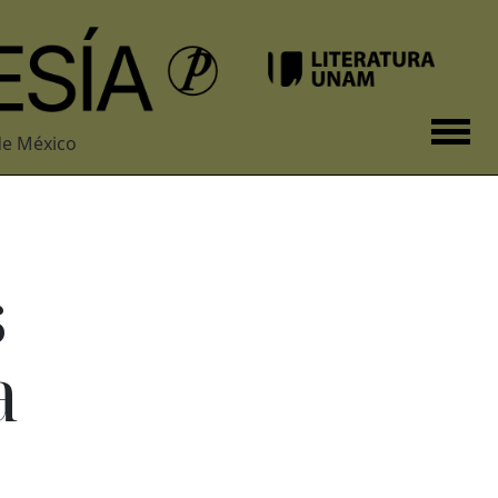
de México
s
a