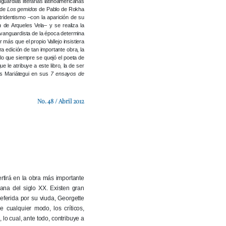
guardias literarias latinoamericanas
, de
Los gemidos
de Pablo de Rokha
tridentismo –con la aparición de su
a
de Arqueles Vela– y se realiza la
 vanguardista de la época determina
más que el propio Vallejo insistiera
ra edición de tan importante obra, la
 lo que siempre se quejó el poeta de
 le atribuye a este libro, la de ser
los Mariátegui en sus
7 ensayos de
No. 48 / Abril 2012
ertirá en la obra más importante
ana del siglo XX. Existen gran
referida por su viuda, Georgette
 cualquier modo, los críticos,
 lo cual, ante todo, contribuye a