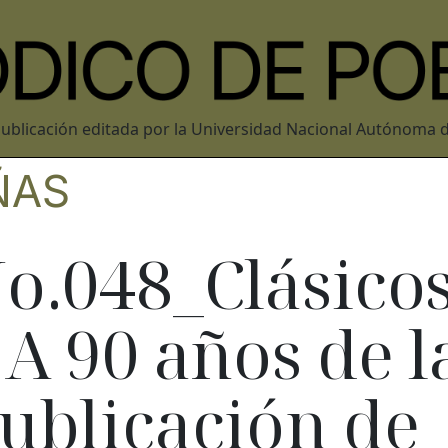
ublicación editada por la Universidad Nacional Autónoma 
ÑAS
o.048_Clásico
 A 90 años de l
ublicación de