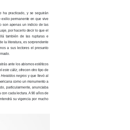
e ha practicado, y se seguirán
de exilio permanente en que vive
so son apenas un indicio de las
aje, por hacerlo decir lo que el
llá también de las rupturas e
 la literatura, es sorprendente
os a sus lectores el presunto
ormado.
atrás ante los abismos estéticos
í este cáliz
, ofrecen otro tipo de
 Heraldos negros
y que llevó al
noamericana como un monumento a
do, particularmente, anunciaba
 con cada lectura. A 90 años de
ntendrá su vigencia por mucho