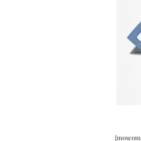
{moscom