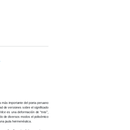
e
bra más importante del poeta peruano
ad de versiones sobre el significado
rilce
es una deformación de “tres”,
tado de diversos modos el polisémico
 una jaula hermenéutica.