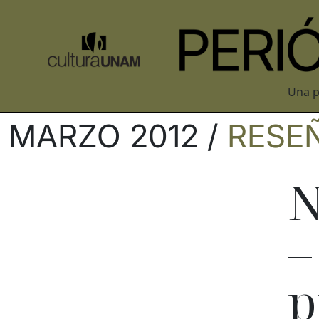
Una p
MARZO 2012 /
RESE
N
–
p