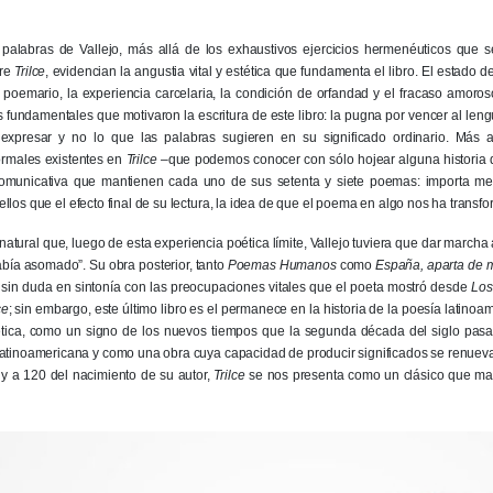
 palabras de Vallejo, más allá de los exhaustivos ejercicios hermenéuticos que s
bre
Trilce
, evidencian la angustia vital y estética que fundamenta el libro. El estado 
el poemario, la experiencia carcelaria, la condición de orfandad y el fracaso amoro
fundamentales que motivaron la escritura de este libro: la pugna por vencer al lengu
xpresar y no lo que las palabras sugieren en su significado ordinario. Más a
ormales existentes en
Trilce
–que podemos conocer con sólo hojear alguna historia de
omunicativa que mantienen cada uno de sus setenta y siete poemas: importa men
llos que el efecto final de su lectura, la idea de que el poema en algo nos ha transf
natural que, luego de esta experiencia poética límite, Vallejo tuviera que dar marcha 
abía asomado”. Su obra posterior, tanto
Poemas Humanos
como
España, aparta de m
 sin duda en sintonía con las preocupaciones vitales que el poeta mostró desde
Los
ce
; sin embargo, este último libro es el permanece en la historia de la poesía lati
ética, como un signo de los nuevos tiempos que la segunda década del siglo pasa
latinoamericana y como una obra cuya capacidad de producir significados se renueva
 y a 120 del nacimiento de su autor,
Trilce
se nos presenta como un clásico que ma