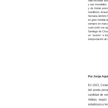
Vale recordar aho
y aun mundiales. 
y de
Veinte poem
manifiesto
Actual
Semana del Arte M
en gran medida la
siempre en marcar
cual contó con ap
Santiago de Chuco
un “asomo” a los
interpretación de 
Por Jorge Agui
En 1922, Cesar 
del poeta peru
cantidad de ver
Vallejo, según
estudiosos y lec