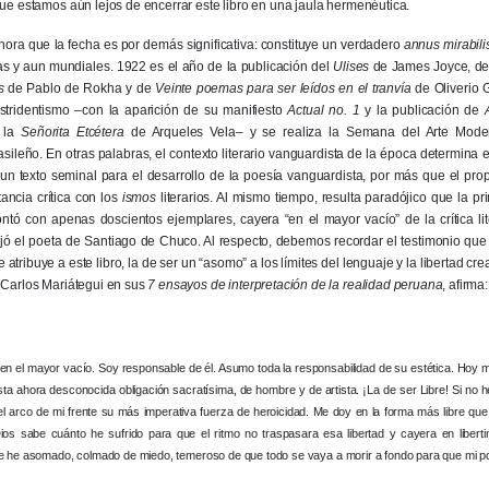
que estamos aún lejos de encerrar este libro en una jaula hermenéutica.
hora que la fecha es por demás significativa: constituye un verdadero
annus mirabili
as y aun mundiales. 1922 es el año de la publicación del
Ulises
de James Joyce, d
s
de Pablo de Rokha y de
Veinte poemas para ser leídos en el tranvía
de Oliverio 
stridentismo –con la aparición de su manifiesto
Actual no. 1
y la publicación de
y la
Señorita Etcétera
de Arqueles Vela– y se realiza la Semana del Arte Mode
ileño. En otras palabras, el contexto literario vanguardista de la época determina 
n texto seminal para el desarrollo de la poesía vanguardista, por más que el propi
ancia crítica con los
ismos
literarios. Al mismo tiempo, resulta paradójico que la p
ontó con apenas doscientos ejemplares, cayera “en el mayor vacío” de la crítica li
jó el poeta de Santiago de Chuco. Al respecto, debemos recordar el testimonio que
 atribuye a este libro, la de ser un “asomo” a los límites del lenguaje y la libertad cr
 Carlos Mariátegui en sus
7 ensayos de interpretación de la realidad peruana
, afirma:
o en el mayor vacío. Soy responsable de él. Asumo toda la responsabilidad de su estética. Hoy 
ta ahora desconocida obligación sacratísima, de hombre y de artista. ¡La de ser Libre! Si no he
el arco de mi frente su más imperativa fuerza de heroicidad. Me doy en la forma más libre qu
¡Dios sabe cuánto he sufrido para que el ritmo no traspasara esa libertad y cayera en libert
 he asomado, colmado de miedo, temeroso de que todo se vaya a morir a fondo para que mi po