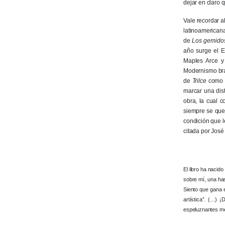
dejar en claro 
Vale recordar a
latinoamerican
de
Los gemido
año surge el E
Maples Arce 
Modernismo bras
de
Trilce
como u
marcar una dist
obra, la cual c
siempre se que
condición que le
citada por José
El libro ha nacid
sobre mí, una has
Siento que gana 
artística”. (…) 
espeluznantes me