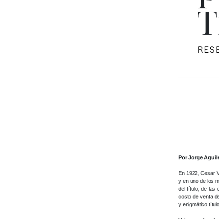
T
RES
Por Jorge Aguil
En 1922, Cesar Va
y en uno de los m
del título, de la
costo de venta de
y enigmático títul