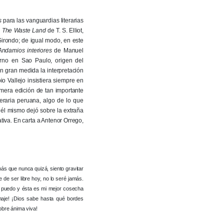
s
para las vanguardias literarias
e
The Waste Land
de T. S. Elliot,
Girondo; de igual modo, en este
Andamios interiores
de Manuel
rno en Sao Paulo, origen del
en gran medida la interpretación
o Vallejo insistiera siempre en
rimera edición de tan importante
teraria peruana, algo de lo que
 él mismo dejó sobre la extraña
eativa. En carta a Antenor Orrego,
más que nunca quizá, siento gravitar
 de ser libre hoy, no lo seré jamás.
e puedo y ésta es mi mejor cosecha
inaje! ¡Dios sabe hasta qué bordes
bre ánima viva!