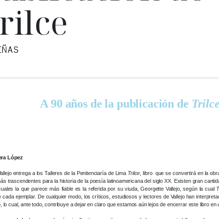
rilce
EÑAS
A 90 años de la publicación de
Trilc
era López
llejo entrega a los Talleres de la Penitenciaría de Lima
Trilce
, libro que se convertirá en la o
ás trascendentes para la historia de la poesía latinoamericana del siglo XX. Existen gran cantid
s cuales la que parece más fiable es la referida por su viuda, Georgette Vallejo, según la cual
T
 cada ejemplar. De cualquier modo, los críticos, estudiosos y lectores de Vallejo han interpre
o, lo cual, ante todo, contribuye a dejar en claro que estamos aún lejos de encerrar este libro en