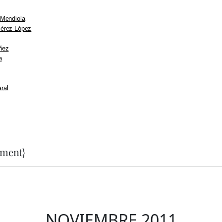
 Mendiola
érez López
ñez
a
ral
ment}
NOVIEMBRE 2011