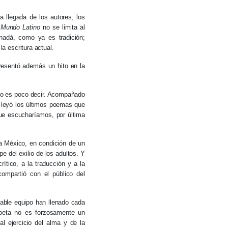
a llegada de los autores, los
 Mundo Latino
no se limita al
nadá, como ya es tradición;
la escritura actual.
presentó además un hito en la
Y no es poco decir. Acompañado
 leyó los últimos poemas que
ue escucharíamos, por última
a México, en condición de un
pe del exilio de los adultos. Y
rítico, a la traducción y a la
compartió con el público del
able equipo han llenado cada
oeta no es forzosamente un
l ejercicio del alma y de la