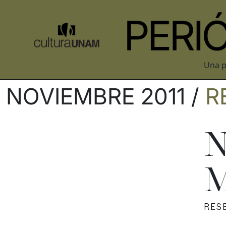
Una p
NOVIEMBRE 2011 /
R
N
M
RES