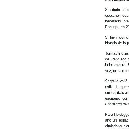
Sin duda este 
escuchar leer,
necesario int
Portugal, en 20
Si bien, como 
historia de la
Tomás, incansa
de Francisco 
hubo escrito.
vez, de uno de
Segovia vivió
exilio del que
sin capitaliza
escritura, co
Encuentro de 
Para Heidegge
año un espac
ciudadano eje