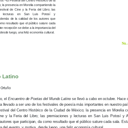
 –El Festival del Centro Histórico de la
 la presencia en Morelia compartiendo la
stival de Cine y la Feria del Libro; las
y lecturas en San Luis Potosí y
además de la calidad de los autores que
omo resultado que el público sature cada
nte recepción se debe a la importancia del
 desde luego, una feliz economía cultural.
No. 
 Latino
 Ortuño
o, el
Encuentro de Poetas del Mundo Latino
se llevó a cabo en octubre. Hace q
ha llevado a ser uno de los festivales de poesía más importantes en nuestro pa
tival del Centro Histórico de la Ciudad de México; la presencia en Morelia 
ine y la Feria del Libro; las premiaciones y lecturas en San Luis Potosí y 
 autores que participan, da como resultado que el público sature cada sala. Es
ia del evento, y motiva, desde luego, una feliz economía cultural.