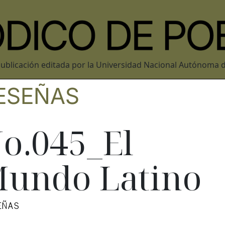
ublicación editada por la Universidad Nacional Autónoma 
ESEÑAS
o.045_El
undo Latino
EÑAS