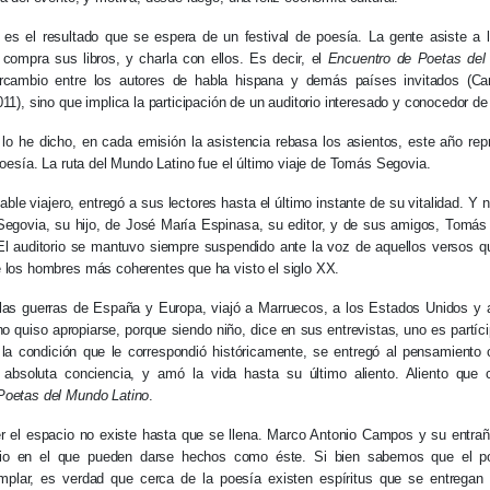
es el resultado que se espera de un festival de poesía. La gente asiste a l
 compra sus libros, y charla con ellos. Es decir, el
Encuentro de Poetas del
ercambio entre los autores de habla hispana y demás países invitados (Ca
11), sino que implica la participación de un auditorio interesado y conocedor de 
lo he dicho, en cada emisión la asistencia rebasa los asientos, este año re
 poesía. La ruta del Mundo Latino fue el último viaje de Tomás Segovia.
ble viajero, entregó a sus lectores hasta el último instante de su vitalidad. 
Segovia, su hijo, de José María Espinasa, su editor, y de sus amigos, Tomás
 El auditorio se mantuvo siempre suspendido ante la voz de aquellos versos q
 los hombres más coherentes que ha visto el siglo XX.
 las guerras de España y Europa, viajó a Marruecos, a los Estados Unidos y 
 no quiso apropiarse, porque siendo niño, dice en sus entrevistas, uno es partíci
r la condición que le correspondió históricamente, se entregó al pensamiento c
n absoluta conciencia, y amó la vida hasta su último aliento. Aliento que 
Poetas del Mundo Latino
.
r el espacio no existe hasta que se llena. Marco Antonio Campos y su entrañ
io en el que pueden darse hechos como éste. Si bien sabemos que el p
mplar, es verdad que cerca de la poesía existen espíritus que se entregan a