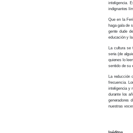
inteligencia.
indignantes lí
Que en la Feri
haga gala de s
gente dude de
educación y la 
La cultura se 
seria (de alg
quienes lo lee
sentido de su 
La reducción 
frecuencia. Lo
inteligencia y
durante los añ
generadores de
nuestras voces,
Inéditos