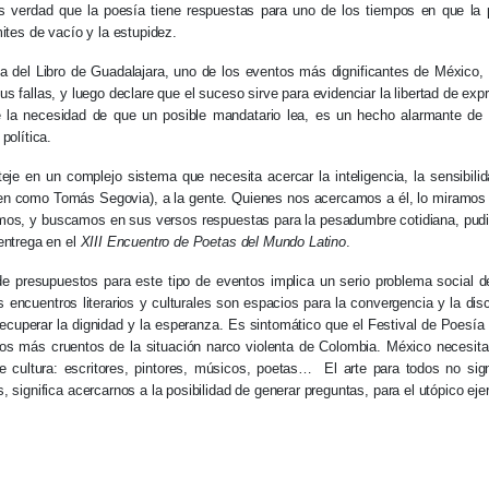
 Es verdad que la poesía tiene respuestas para uno de los tiempos en que la 
mites de vacío y la estupidez.
a del Libro de Guadalajara, uno de los eventos más dignificantes de México, 
us fallas, y luego declare que el suceso sirve para evidenciar la libertad de exp
 la necesidad de que un posible mandatario lea, es un hecho alarmante de la
política.
teje en un complejo sistema que necesita acercar la inteligencia, la sensibilida
uien como Tomás Segovia), a la gente. Quienes nos acercamos a él, lo miramos
mos, y buscamos en sus versos respuestas para la pesadumbre cotidiana, pudi
entrega en el
XIII Encuentro de Poetas del Mundo Latino
.
de presupuestos para este tipo de eventos implica un serio problema social 
s encuentros literarios y culturales son espacios para la convergencia y la dis
 recuperar la dignidad y la esperanza. Es sintomático que el Festival de Poesí
os más cruentos de la situación narco violenta de Colombia. México necesita 
 cultura: escritores, pintores, músicos, poetas… El arte para todos no sign
 significa acercarnos a la posibilidad de generar preguntas, para el utópico ejer