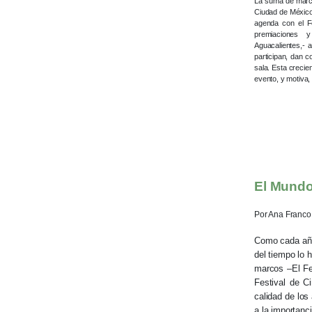
La suma de marcos
Ciudad de México;
agenda con el Fe
premiaciones 
Aguacalientes,- 
participan, dan c
sala. Esta crecie
evento, y motiva,
El Mundo
Por Ana Franco
Como cada añ
del tiempo lo 
marcos –El Fes
Festival de C
calidad de los
a la importanc