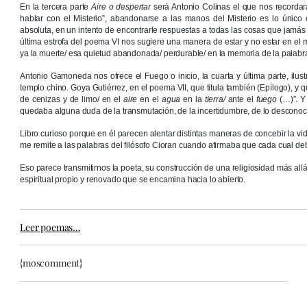
En la tercera parte
Aire o despertar
será Antonio Colinas el que nos recordará
hablar con el Misterio”, abandonarse a las manos del Misterio es lo único
absoluta, en un intento de encontrarle respuestas a todas las cosas que jam
última estrofa del poema VI nos sugiere una manera de estar y no estar en el
ya la muerte/ esa quietud abandonada/ perdurable/ en la memoria de la palabra/
Antonio Gamoneda nos ofrece el Fuego o inicio, la cuarta y última parte, ilu
templo chino. Goya Gutiérrez, en el poema VII, que titula también (Epílogo), y 
de cenizas y de limo/ en el
aire
en el
agua
en la
tierra/
ante el
fuego
(…)”. Y
quedaba alguna duda de la transmutación, de la incertidumbre, de lo desconocido
Libro curioso porque en él parecen alentar distintas maneras de concebir la vid
me remite a las palabras del filósofo Cioran cuando afirmaba que cada cual debe
Eso parece transmitirnos la poeta, su construcción de una religiosidad más all
espiritual propio y renovado que se encamina hacia lo abierto.
Leer poemas…
{moscomment}