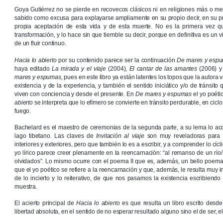
Goya Gutiérrez no se pierde en recovecos clásicos ni en religiones más o 
sabido como excusa para explayarse ampliamente en su propio decir, en su pro
propia aceptación de esta vida y de esta muerte. No es la primera vez que
transformación, y lo hace sin que tiemble su decir, porque en definitiva es un 
de un fluir continuo.
Hacia lo abierto
por su contenido parece ser la continuación
De mares y esp
haya editado
La mirada y el viaje
(2004),
El cantar de las amantes
(2006) 
mares y espumas,
pues en este libro ya están latentes los topos que la autora 
existencia y de la experiencia, y también el sentido iniciático y/o de tránsito
viven con conciencia y desde el presente. En
De mares y espumas
el yo poétic
abierto
se interpreta que lo efímero se convierte en tránsito perdurable, en ciclo
fuego.
Bachelard es el maestro de ceremonias de la segunda parte, a su lema lo a
lago tibetano. Las claves de
Invitación al viaje
son muy reveladoras para c
interiores y exteriores, pero que también lo es a escribir, y a comprender lo cícl
yo lírico parece creer plenamente en la reencarnación: “al remanso de un río/ 
olvidados”. Lo mismo ocurre con el poema II que es, además, un bello poema
que el yo poético se refiere a la reencarnación y que, además, le resulta muy
de lo incierto y lo reiterativo, de que nos pasamos la existencia escribiendo
muestra.
El acierto principal de
Hacia lo abierto
es que resulta un libro escrito desde
libertad absoluta, en el sentido de no esperar resultado alguno sino el de ser, e