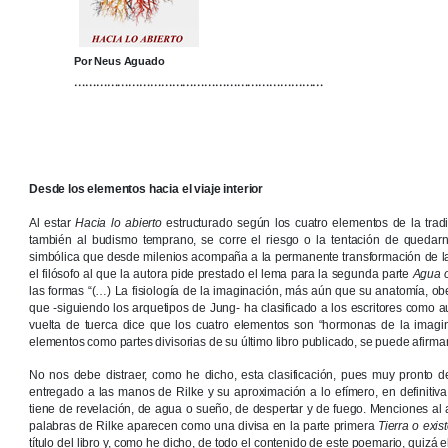
Por Neus Aguado
……………………………………………………………
Desde los elementos hacia el viaje interior
Al estar
Hacia lo abierto
estructurado según los cuatro elementos de la tradi
también al budismo temprano, se corre el riesgo o la tentación de quedarn
simbólica que desde milenios acompaña a la permanente transformación de la ti
el filósofo al que la autora pide prestado el lema para la segunda parte
Agua 
las formas “(…) La fisiología de la imaginación, más aún que su anatomía, obe
que -siguiendo los arquetipos de Jung- ha clasificado a los escritores como au
vuelta de tuerca dice que los cuatro elementos son “hormonas de la imagin
elementos como partes divisorias de su último libro publicado, se puede afirma
No nos debe distraer, como he dicho, esta clasificación, pues muy pronto
entregado a las manos de Rilke y su aproximación a lo efímero, en definitiva, 
tiene de revelación, de agua o sueño, de despertar y de fuego. Menciones al 
palabras de Rilke aparecen como una divisa en la parte primera
Tierra o exis
título del libro y, como he dicho, de todo el contenido de este poemario, quizá