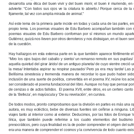
desarrolla una ética del buen vivir y del buen morir, el buen ir muriendo, en 
advierte: “Con todos sus ojos ve la criatura lo abierto./ Porque cerca de l
fijamente, tal vez con amplia mirada de animal.”
Así este lema de la primera parte incide en todas y cada una de las partes, 
propio lema. Los poemas visuales de Edu Barbero acompañan también con su
poemas visuales de Edu Barbero conforman por sí mismos un mundo apart
Gutiérrez, quizá nos lleven por otros derroteros y nos distraigan, en el buen se
de la cuestión.
Hay hallazgos en esta extensa parte en la que también aparece fértilmente el
“Miro los ojos bajos del caballo y siento/ un remanso remoto en sus pupilas/
aquella quietud del girar árido/ de un antiguo planeta/ de cuyo vientre creció 
la mesa/ Intentaba aspirar su respirar pausado/ Pero ya era muy tarde/ Las 
Bellísima sinestesia y tremenda manera de recordar lo que pudo haber sido
inclusión de una suerte de poética, convertida en el poema XV, reúne los acie
ser considerado el poema fundacional del libro. Aunque no hay que pensar por 
de cenizas o de actos fallidos. El poema XVII, entre otros, es un certero canto
de la ‘Belleza’, en mayúscula y ‘De su revelación’, en cursiva.
De todos modos, pronto comprobamos que la división en partes es más una opc
autora, es muy ecléctico, bebe de diversas fuentes sin ceñirse a ninguna. Lib
viajes tanto al interior como al exterior. Deducimos, por las fotos de Enrique V
lírica, que también puede referirse a los cuatro elementos del budism
presocráticos, pero cuya finalidad es la de poder comprender el origen del sufri
era una manera de comprender el cosmos y la convivencia de todo cuanto exis