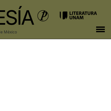
de México
a