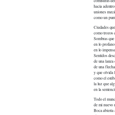
comisuras del
hacia adentro 
uniones mecán
como un punto
Ciudades que
como trozos 
Sombras que 
en lo profano 
en lo impensa
Sentidos desc
de una lanza
de una flecha
y que olvida l
como el estib
la luz que al
en la sentenci
Todo el mundo
de mi nuevo m
Boca abierta a