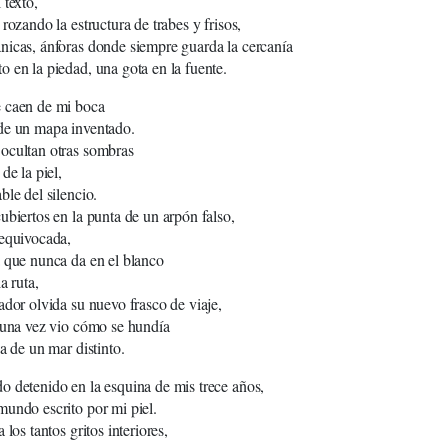
 texto,
rozando la estructura de trabes y frisos,
icas, ánforas donde siempre guarda la cercanía
 en la piedad, una gota en la fuente.
 caen de mi boca
de un mapa inventado.
ocultan otras sombras
de la piel,
ble del silencio.
ubiertos en la punta de un arpón falso,
 equivocada,
 que nunca da en el blanco
a ruta,
ador olvida su nuevo frasco de viaje,
guna vez vio cómo se hundía
a de un mar distinto.
 detenido en la esquina de mis trece años,
undo escrito por mi piel.
 los tantos gritos interiores,