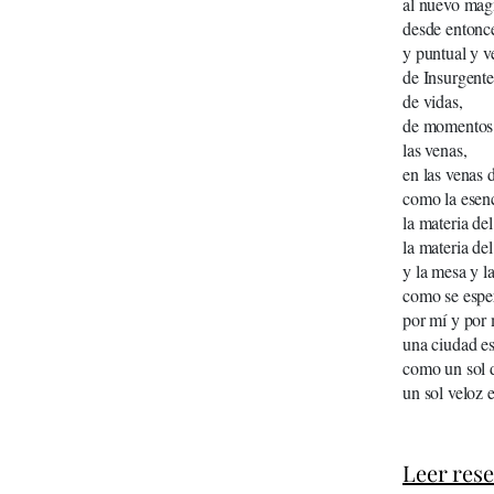
al nuevo mag
desde entonc
y puntual y v
de Insurgente
de vidas,
de momentos s
las venas,
en las venas 
como la esenc
la materia del
la materia de
y la mesa y l
como se esper
por mí y por 
una ciudad es
como un sol 
un sol veloz 
Leer res