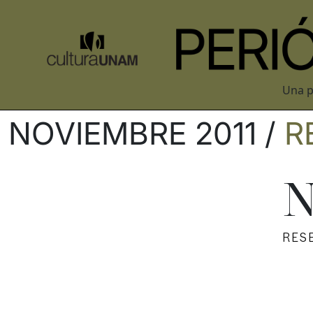
Una p
NOVIEMBRE 2011 /
R
N
RES