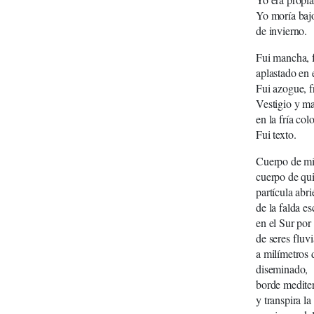
Yo moría bajo
de invierno.
Fui mancha, f
aplastado en e
Fui azogue, f
Vestigio y ma
en la fría col
Fui texto.
Cuerpo de mí
cuerpo de qu
partícula abr
de la falda e
en el Sur por
de seres fluv
a milímetros 
diseminado,
borde mediter
y transpira la 