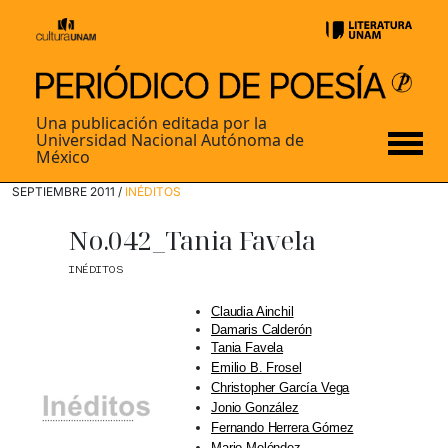
Una publicación editada por la
Universidad Nacional Autónoma de
México
SEPTIEMBRE 2011 /
INÉDITOS
No.042_Tania Favela
INÉDITOS
Claudia Ainchil
Damaris Calderón
Tania Favela
Emilio B. Frosel
Christopher García Vega
Jonio González
Fernando Herrera Gómez
Mario Meléndez