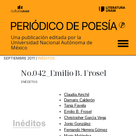
Una publicación editada por la
Universidad Nacional Autónoma de
México
SEPTIEMBRE 2011 /
INÉDITOS
No.042_Emilio B. Frosel
INÉDITOS
Claudia Ainchil
Damaris Calderón
Tania Favela
Emilio B. Frosel
Christopher García Vega
Jonio González
Fernando Herrera Gómez
Mario Meléndez