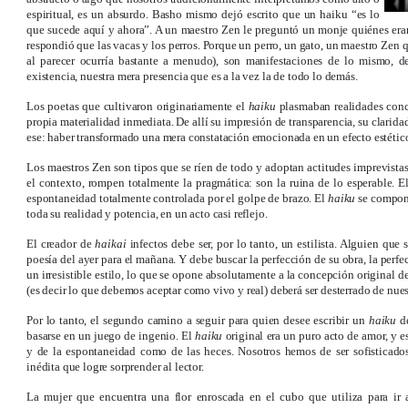
espiritual, es un absurdo. Basho mismo dejó escrito que un haiku “es lo
que sucede aquí y ahora”. A un maestro Zen le preguntó un monje quiénes eran l
respondió que las vacas y los perros. Porque un perro, un gato, un maestro Zen 
al parecer ocurría bastante a menudo), son manifestaciones de lo mismo, d
existencia, nuestra mera presencia que es a la vez la de todo lo demás.
Los poetas que cultivaron originariamente el
haiku
plasmaban realidades concr
propia materialidad inmediata. De allí su impresión de transparencia, su claridad.
ese: haber transformado una mera constatación emocionada en un efecto estétic
Los maestros Zen son tipos que se ríen de todo y adoptan actitudes imprevistas
el contexto, rompen totalmente la pragmática: son la ruina de lo esperable. E
espontaneidad totalmente controlada por el golpe de brazo. El
haiku
se compone
toda su realidad y potencia, en un acto casi reflejo.
El creador de
haikai
infectos debe ser, por lo tanto, un estilista. Alguien que
poesía del ayer para el mañana. Y debe buscar la perfección de su obra, la perfe
un irresistible estilo, lo que se opone absolutamente a la concepción original d
(es decir lo que debemos aceptar como vivo y real) deberá ser desterrado de nue
Por lo tanto, el segundo camino a seguir para quien desee escribir un
haiku
de
basarse en un juego de ingenio. El
haiku
original era un puro acto de amor, y 
y de la espontaneidad como de las heces. Nosotros hemos de ser sofisticados
inédita que logre sorprender al lector.
La mujer que encuentra una flor enroscada en el cubo que utiliza para ir