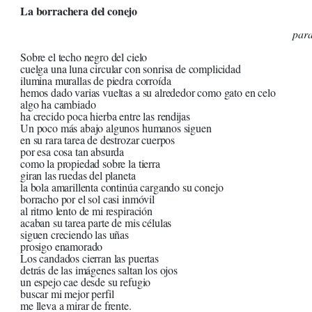
La borrachera del conejo
par
Sobre el techo negro del cielo
cuelga una luna circular con sonrisa de complicidad
ilumina murallas de piedra corroída
hemos dado varias vueltas a su alrededor como gato en celo
algo ha cambiado
ha crecido poca hierba entre las rendijas
Un poco más abajo algunos humanos siguen
en su rara tarea de destrozar cuerpos
por esa cosa tan absurda
como la propiedad sobre la tierra
giran las ruedas del planeta
la bola amarillenta continúa cargando su conejo
borracho por el sol casi inmóvil
al ritmo lento de mi respiración
acaban su tarea parte de mis células
siguen creciendo las uñas
prosigo enamorado
Los candados cierran las puertas
detrás de las imágenes saltan los ojos
un espejo cae desde su refugio
buscar mi mejor perfil
me lleva a mirar de frente.