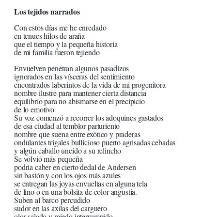
Los tejidos narrados
Con estos días me he enredado
en tenues hilos de araña
que el tiempo y la pequeña historia
de mi familia fueron tejiendo
Envuelven penetran algunos pasadizos
ignorados en las vísceras del sentimiento
encontrados laberintos de la vida de mi progenitora
nombre ilustre para mantener cierta distancia
equilibrio para no abismarse en el precipicio
de lo emotivo
Su voz comenzó a recorrer los adoquines gastados
de esa ciudad al temblor parturiento
nombre que suena entre exótico y praderas
ondulantes trigales bullicioso puerto agrisadas cebadas
y algún caballo uncido a su relincho
Se volvió más pequeña
podría caber en cierto dedal de Andersen
sin bastón y con los ojos más azules
se entregan las joyas envueltas en alguna tela
de lino o en una bolsita de color angustia.
Suben al barco percudido
sudor en las axilas del carguero
olor salado y miedo interrumpido