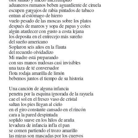
aduaneros rumanos beben aguardiente de ciruela
escupen gargajos de rabia pintados de tabaco
entran al estómago de hierro
vuelo pesado de las moscas sobre los platos
después de mareos y sopa de papas y coles
algún atardecer con gusto a costa lejana
los deposita en el entrecejo más sureño
del sueño americano
Soplaron seis años en la flauta
del recuerdo olvidadizo
Mi madre está preparando
con sus manos nudosas casi invisibles
una taza de té conversador
flota rodaja amarilla de limón
bebemos juntos el tiempo de su historia
Una canción de alguna infancia
penetra por la esquina ignorada de la rayuela
cae el sol en el fresco vaso de cristal
saltan los pies llegan al cielo
en el giro constante cansado en el rincón
cara a la pared despintada
soplido suave en los hilos de araña
levadura de infancia infla el pan
se comen partiendo el trozo amarillo
las migas son mascadas por los cuervos