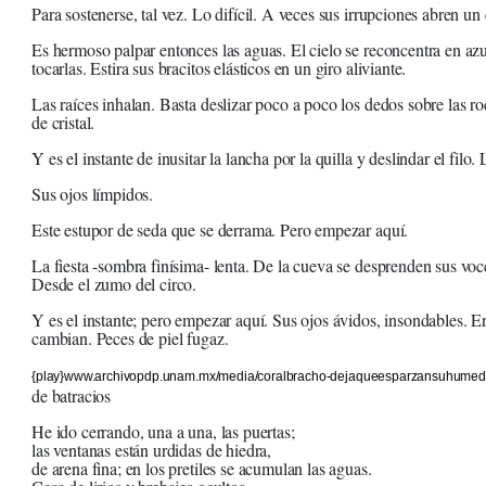
Para sostenerse, tal vez. Lo difícil. A veces sus irrupciones abren un
Es hermoso palpar entonces las aguas. El cielo se reconcentra en az
tocarlas. Estira sus bracitos elásticos en un giro aliviante.
Las raíces inhalan. Basta deslizar poco a poco los dedos sobre las ro
de cristal.
Y es el instante de inusitar la lancha por la quilla y deslindar el filo.
Sus ojos límpidos.
Este estupor de seda que se derrama. Pero empezar aquí.
La fiesta -sombra finísima- lenta. De la cueva se desprenden sus vo
Desde el zumo del circo.
Y es el instante; pero empezar aquí. Sus ojos ávidos, insondables. En
cambian. Peces de piel fugaz.
{play}www.archivopdp.unam.mx/media/coralbracho-dejaqueesparzansuhumed
de batracios
He ido cerrando, una a una, las puertas;
las ventanas están urdidas de hiedra,
de arena fina; en los pretiles se acumulan las aguas.