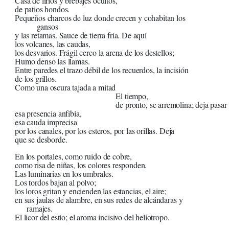
Casa de lirios y brebajes ocultos,
de patios hondos.
Pequeños charcos de luz donde crecen y cohabitan los
gansos
y las retamas. Sauce de tierra fría. De aquí
los volcanes, las caudas,
los desvarios. Frágil cerco la arena de los destellos;
Humo denso las llamas.
Entre paredes el trazo débil de los recuerdos, la incisión
de los grillos.
Como una oscura tajada a mitad
El tiempo,
de pronto, se arremolina; deja pasar
esa presencia anfibia,
esa cauda imprecisa
por los canales, por los esteros, por las orillas. Deja
que se desborde.
En los portales, como ruido de cobre,
como risa de niñas, los colores responden.
Las luminarias en los umbrales.
Los tordos bajan al polvo;
los loros gritan y encienden las estancias, el aire;
en sus jaulas de alambre, en sus redes de alcándaras y
ramajes.
El licor del estío; el aroma incisivo del heliotropo.