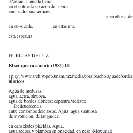
-Porque la muerte tiene
en el colmado corazón de la vida
enraizados sus vértices,
y en ellos arde
en ellos cede, en ellos une
esta espesura.
HUELLAS DE LUZ
El ser que va a morir (1981) III
{play}www.archivopdp.unam.mx/media/coralbracho-aguadebordesl
lúbricos
Agua de medusas,
agua láctea, sinuosa,
agua de bordes lúbricos; espesura vidriante
-Delicuescencia
entre contornos deleitosos. Agua -agua suntuosa
de involución, de languidez
en densidades plácidas. Agua,
agua sedosa y plúmbea en opacidad, en peso -Mercurial;