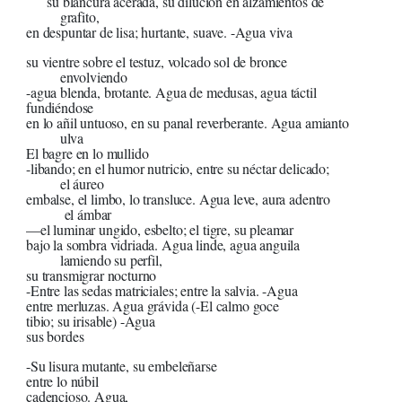
su blancura acerada, su dilución en alzamientos de
grafito,
en despuntar de lisa; hurtante, suave. -Agua viva
su vientre sobre el testuz, volcado sol de bronce
envolviendo
-agua blenda, brotante. Agua de medusas, agua táctil
fundiéndose
en lo añil untuoso, en su panal reverberante. Agua amianto
ulva
El bagre en lo mullido
-libando; en el humor nutricio, entre su néctar delicado;
el áureo
embalse, el limbo, lo transluce. Agua leve, aura adentro
el ámbar
—el luminar ungido, esbelto; el tigre, su pleamar
bajo la sombra vidriada. Agua linde, agua anguila
lamiendo su perfil,
su transmigrar nocturno
-Entre las sedas matriciales; entre la salvia. -Agua
entre merluzas. Agua grávida (-El calmo goce
tibio; su irisable) -Agua
sus bordes
-Su lisura mutante, su embeleñarse
entre lo núbil
cadencioso. Agua,