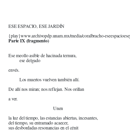
ESE ESPACIO, ESE JARDÍN
{play}www.archivopdp.unam.mx/media/coralbracho-eseespacioese
Parte IX (fragmento)
Ese meollo asible de hacinada ternura,
ese delgado
envés.
Los muertos vuelven también allí.
De allí nos miran; nos reflejan. Nos orillan
a ver.
Unen
la luz del tiempo, las estancias abiertas, incesantes,
del tiempo, su entramado acaecer,
sus desbordadas resonancias en el cénit