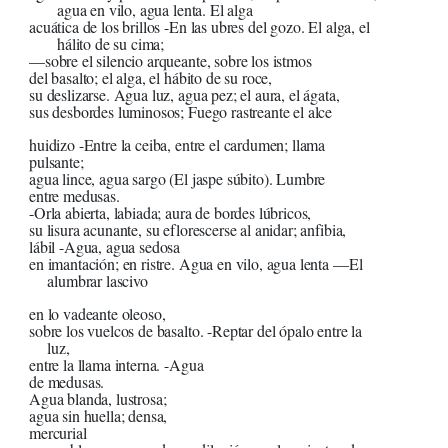
agua en vilo, agua lenta. El alga
acuática de los brillos -En las ubres del gozo. El alga, el
hálito de su cima;
—sobre el silencio arqueante, sobre los istmos
del basalto; el alga, el hábito de su roce,
su deslizarse. Agua luz, agua pez; el aura, el ágata,
sus desbordes luminosos; Fuego rastreante el alce
huidizo -Entre la ceiba, entre el cardumen; llama
pulsante;
agua lince, agua sargo (El jaspe súbito). Lumbre
entre medusas.
-Orla abierta, labiada; aura de bordes lúbricos,
su lisura acunante, su eflorescerse al anidar; anfibia,
lábil -Agua, agua sedosa
en imantación; en ristre. Agua en vilo, agua lenta —El
alumbrar lascivo
en lo vadeante oleoso,
sobre los vuelcos de basalto. -Reptar del ópalo entre la
luz,
entre la llama interna. -Agua
de medusas.
Agua blanda, lustrosa;
agua sin huella; densa,
mercurial