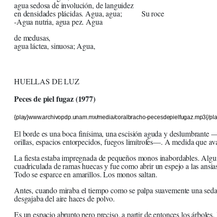
agua sedosa de involución, de languidez
en densidades plácidas. Agua, agua; Su roce
-Agua nutria, agua pez. Agua
de medusas,
agua láctea, sinuosa; Agua,
HUELLAS DE LUZ
Peces de piel fugaz (1977)
{play}www.archivopdp.unam.mx/media/coralbracho-pecesdepielfugaz.mp3{/pla
El borde es una boca finísima, una escisión aguda y deslumbrante
orillas, espacios entorpecidos, fuegos limítrofes—. A medida que a
La fiesta estaba impregnada de pequeños monos inabordables. Alguie
cuadriculada de ramas huecas y fue como abrir un espejo a las ansia
Todo se esparce en amarillos. Los monos saltan.
Antes, cuando miraba el tiempo como se palpa suavemente una seda
desgajaba del aire haces de polvo.
Es un espacio abrupto pero preciso, a partir de entonces los árboles. 