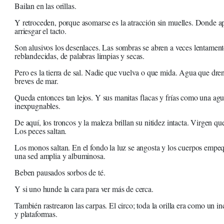
Bailan en las orillas.
Y retroceden, porque asomarse es la atracción sin muelles. Donde ap
arriesgar el tacto.
Son alusivos los desenlaces. Las sombras se abren a veces lentamen
reblandecidas, de palabras limpias y secas.
Pero es la tierra de sal. Nadie que vuelva o que mida. Agua que dre
breves de mar.
Queda entonces tan lejos. Y sus manitas flacas y frías como una ag
inexpugnables.
De aquí, los troncos y la maleza brillan su nitidez intacta. Virgen q
Los peces saltan.
Los monos saltan. En el fondo la luz se angosta y los cuerpos empeq
una sed amplia y albuminosa.
Beben pausados sorbos de té.
Y si uno hunde la cara para ver más de cerca.
También rastrearon las carpas. El circo; toda la orilla era como un i
y plataformas.