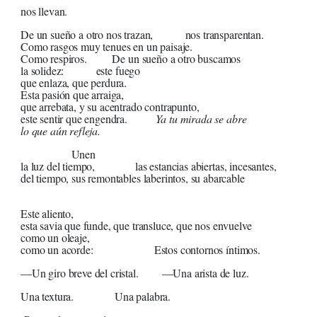
nos llevan.
De un sueño a otro nos trazan, nos transparentan.
Como rasgos muy tenues en un paisaje.
Como respiros. De un sueño a otro buscamos
la solidez: este fuego
que enlaza, que perdura.
Esta pasión que arraiga,
que arrebata, y su acentrado contrapunto,
este sentir que engendra.
Ya tu mirada se abre
lo que aún refleja.
Unen
la luz del tiempo, las estancias abiertas, incesantes,
del tiempo, sus remontables laberintos, su abarcable
[acaece
Este aliento,
esta savia que funde, que transluce, que nos envuelve
como un oleaje,
como un acorde: Estos contornos íntimos.
—Un giro breve del cristal. —Una arista de luz.
Una textura. Una palabra.