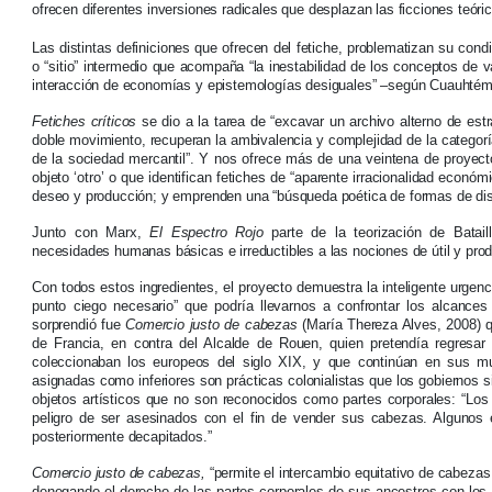
ofrecen diferentes inversiones radicales que desplazan las ficciones teóric
Las distintas definiciones que ofrecen del fetiche, problematizan su cond
o “sitio” intermedio que acompaña “la inestabilidad de los conceptos de v
interacción de economías y epistemologías desiguales” –según Cuauhté
Fetiches críticos
se dio a la tarea de “excavar un archivo alterno de estr
doble movimiento, recuperan la ambivalencia y complejidad de la categoría
de la sociedad mercantil”. Y nos ofrece más de una veintena de proyect
objeto ‘otro’ o que identifican fetiches de “aparente irracionalidad econó
deseo y producción; y emprenden una “búsqueda poética de formas de disid
Junto con Marx,
El Espectro Rojo
parte de la teorización de Bataill
necesidades humanas básicas e irreductibles a las nociones de útil y prod
Con todos estos ingredientes, el proyecto demuestra la inteligente urgenc
punto ciego necesario” que podría llevarnos a confrontar los alcanc
sorprendió fue
Comercio justo de cabezas
(María Thereza Alves, 2008) q
de Francia, en contra del Alcalde de Rouen, quien pretendía regresa
coleccionaban los europeos del siglo XIX, y que continúan en sus mu
asignadas como inferiores son prácticas colonialistas que los gobiernos si
objetos artísticos que no son reconocidos como partes corporales: “Lo
peligro de ser asesinados con el fin de vender sus cabezas. Algunos 
posteriormente decapitados.”
Comercio justo de cabezas,
“permite el intercambio equitativo de cabeza
denegando el derecho de las partes corporales de sus ancestros con los