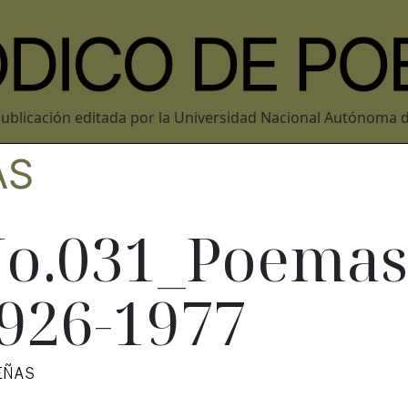
ublicación editada por la Universidad Nacional Autónoma 
AS
o.031_Poemas
926-1977
EÑAS