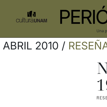
Una p
ABRIL 2010 /
RESEÑ
N
1
RES