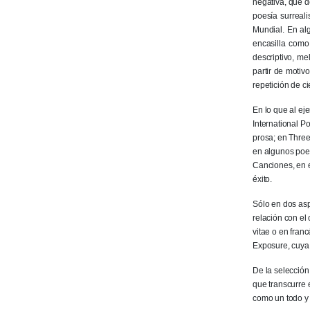
negativa, que d
poesía surreal
Mundial. En al
encasilla como
descriptivo, me
partir de motiv
repetición de ci
En lo que al ej
International P
prosa; en Three
en algunos poem
Canciones, en 
éxito.
Sólo en dos asp
relación con el 
vitae o en fran
Exposure, cuya
De la selección 
que transcurre 
como un todo y 