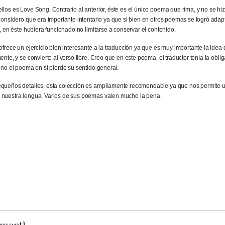
llos es Love Song. Contrario al anterior, éste es el único poema que rima, y no se h
 Considero que era importante intentarlo ya que si bien en otros poemas se logró adapt
a, en éste hubiera funcionado no limitarse a conservar el contenido.
ofrece un ejercicio bien interesante a la traducción ya que es muy importante la idea 
ente, y se convierte al verso libre. Creo que en este poema, el traductor tenía la oblig
i no el poema en sí pierde su sentido general.
equeños detalles, esta colección es ampliamente recomendable ya que nos permite u
 nuestra lengua. Varios de sus poemas valen mucho la pena.
ment}