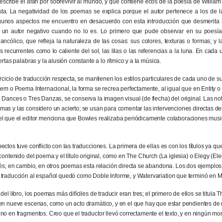
escribe el afán por sobrevivir al mundo, y que contiene ecos de la poesía de William
ista. La negatividad de los poemas se explica porque el autor pertenece a los de
gunos aspectos me encuentro en desacuerdo con esta introducción que desmerita la 
 un autor negativo cuando no lo es. Lo primero que pude observar en su poesí
lancólico, que refleja la naturaleza de las cosas: sus colores, texturas o formas; y
os recurrentes como lo caliente del sol, las lilas o las referencias a la luna. En cad
ertas palabras y la alusión constante a lo rítmico y a la música.
ercicio de traducción respecta, se mantienen los estilos particulares de cada uno de su
oem o Poema Internacional, la forma se recrea perfectamente, al igual que en Entity 
 Dances o Tres Danzas, se conserva la imagen visual (de flecha) del original. Las no
as y las considero un acierto; se usan para comentar las intervenciones directas d
el que el editor menciona que Bowles realizaba periódicamente colaboraciones musi
ectos tuve conflicto con las traducciones. La primera de ellas es con los títulos ya q
contenido del poema y el título original, como en The Church (La iglesia) o Elegy (Ele
cés; en cambio, en otros poemas esta relación directa se abandona. Los dos ejemplo
 traducción al español quedó como Doble Informe, y Watervariation que terminó en 
del libro, los poemas más difíciles de traducir eran tres; el primero de ellos se titu
en nueve escenas, como un acto dramático, y en el que hay que estar pendientes de
no en fragmentos. Creo que el traductor llevó correctamente el texto, y en ningún mom