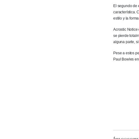
El segundo de e
característica.
estilo y la form
Acrostic Notice 
se pierde totalm
alguna parte, s
Pese a estos p
Paul Bowles en
{moscom