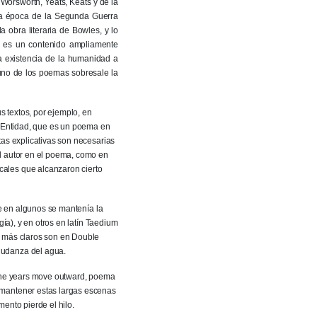
 Worsworth, Yeats, Keats y de la
 la época de la Segunda Guerra
obra literaria de Bowles, y lo
a es un contenido ampliamente
 la existencia de la humanidad a
a uno de los poemas sobresale la
s textos, por ejemplo, en
o Entidad, que es un poema en
tas explicativas son necesarias
el autor en el poema, como en
cales que alcanzaron cierto
ue en algunos se mantenía la
gía), y en otros en latín Taedium
s más claros son en Double
Mudanza del agua.
la The years move outward, poema
 mantener estas largas escenas
ento pierde el hilo.