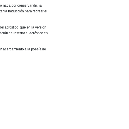
izo nada por conservar dicha
ar la traducción para recrear el
del acróstico, que en la versión
ación de insertar el acróstico en
n acercamiento a la poesía de