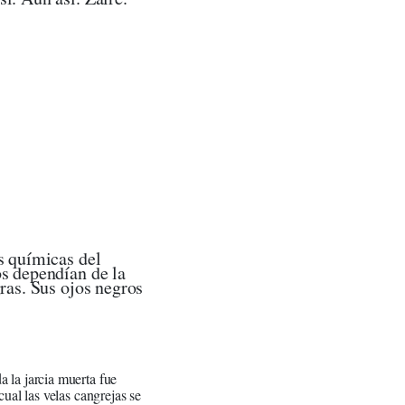
?"
as?"
s".
".
asa?"
s químicas del
os dependían de la
ras. Sus ojos negros
"
 la jarcia muerta fue
ual las velas cangrejas se