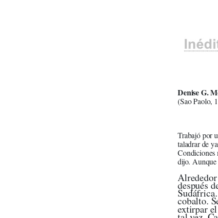
Denise G. M
(Sao Paolo, 
Trabajó por u
taladrar de y
Condiciones r
dijo. Aunque 
Alrededor 
después de
Sudáfrica.
cobalto. S
extirpar e
tal vez. C