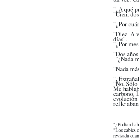
"¿A
"Cien, do
"¿Po
"Diez. A v
d
"¿Por mes
"
"
"
"¿
"No. Sólo
Me hablaba
carbono. L
evolución 
reflejaban
"¿Po
"Los cables o
revisada cuan