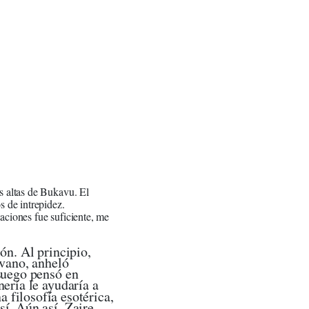
s altas de Bukavu. El
s de intrepidez.
aciones fue suficiente, me
ión. Al principio,
 vano, anheló
Luego pensó en
ería le ayudaría a
a filosofía esotérica,
í. Aún así. Zaire.