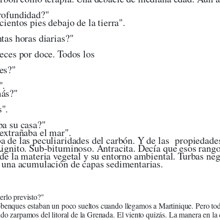
 qué profundidad
scientos pies debajo de la tierra".
r cuántas horas diari
eces por doce. Todos los
ías".
es?"
Dos año
¿Nada más?"
Nada más
Extrañaba su c
 extrañaba el mar".
 de las peculiaridades del carbón. Y de las propiedade
ignito. Sub-bituminoso. Antracita. Decía que esos rang
de la materia vegetal y su entorno ambiental. Turbas neg
 una acumulación de capas sedimentarias.
dían haberlo previsto?
benques estaban un poco sueltos cuando llegamos a Martinique. Pero toda
do zarpamos del litoral de la Grenada. El viento quizás. La manera en la c