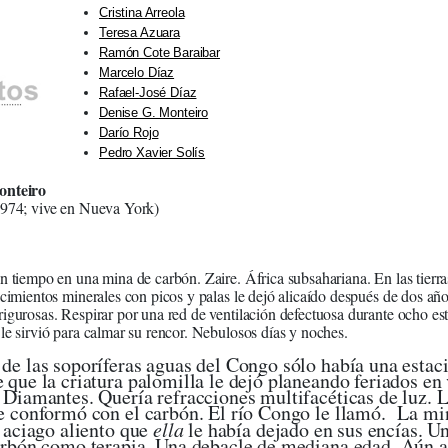
Cristina Arreola
Teresa Azuara
Ramón Cote Baraibar
Marcelo Díaz
Rafael-José Díaz
Denise G. Monteiro
Darío Rojo
Pedro Xavier Solís
onteiro
1974; vive en Nueva York)
n tiempo en una mina de carbón. Zaire. África subsahariana. En las tierra
acimientos minerales con picos y palas le dejó alicaído después de dos año
igurosas. Respirar por una red de ventilación defectuosa durante ocho est
le sirvió para calmar su rencor. Nebulosos días y noches.
de las soporíferas aguas del Congo sólo había una estac
 que la criatura palomilla le dejó planeando feriados en
 Diamantes. Quería refracciones multifacéticas de luz. 
e conformó con el carbón. El río Congo le llamó. La min
l aciago aliento que
ella
le había dejado en sus encías. Un
arbón como terapia. Una debacle de mediana edad. Aún as