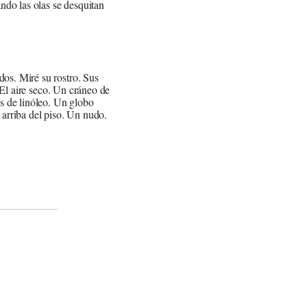
do las olas se desquitan
za.
dos. Miré su rostro. Sus
. El aire seco. Un cráneo de
as de linóleo. Un globo
 arriba del piso. Un nudo.