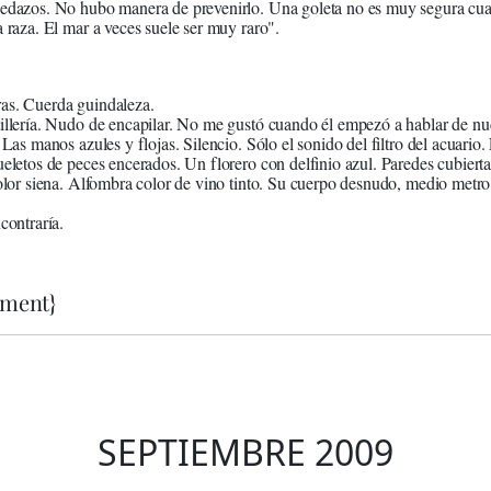
edazos. No hubo manera de prevenirlo. Una goleta no es muy segura cuan
a raza. El mar a veces suele ser muy raro".
te. Hebras. Cuerda guindale
illería. Nudo de encapilar. No me gustó cuando él empezó a hablar de nu
 Las manos azules y flojas. Silencio. Sólo el sonido del filtro del acuario
ueletos de peces encerados. Un florero con delfinio azul. Paredes cubiert
color siena. Alfombra color de vino tinto. Su cuerpo desnudo, medio metro
encontraría.
ment}
SEPTIEMBRE 2009