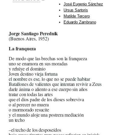
José Eugenio Sánchez
Ursus Sartoris
Matilde Tercero
Eduardo Zambrano
Jorge Santiago Perednik
(Buenos Aires, 1952)
La franqueza
De modo que las brechas son la franqueza
uno se enamora en sus moradas
y rehúye el dominio
Joven destino vieja fortuna
el nombre es ese, lo que no se puede habitar
Batallones de valientes que intentan revivir a Zeus
darle ánima o aliento a ese cuerpo sin años
tratar con todas las artes
que el dios padre de los dioses sobreviva
o al perecer no muera
o mormorado resucite
y el mundo aloje una postrera mediación
un techo
–el techo de los desposeídos
bajo cuyos tirantes muy pocos refugian su inicial: