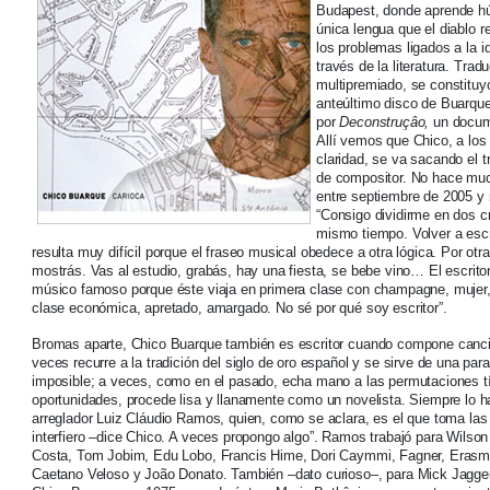
Budapest, donde aprende hú
única lengua que el diablo r
los problemas ligados a la i
través de la literatura. Trad
multipremiado, se constituy
anteúltimo disco de Buarqu
por
Deconstruçâo,
un docume
Allí vemos que Chico, a los
claridad, se va sacando el 
de compositor. No hace much
entre septiembre de 2005 y 
“Consigo dividirme en dos c
mismo tiempo. Volver a escr
resulta muy difícil porque el fraseo musical obedece a otra lógica. Por ot
mostrás. Vas al estudio, grabás, hay una fiesta, se bebe vino… El escrito
músico famoso porque éste viaja en primera clase con champagne, mujer,
clase económica, apretado, amargado. No sé por qué soy escritor”.
Bromas aparte, Chico Buarque también es escritor cuando compone cancion
veces recurre a la tradición del siglo de oro español y se sirve de una pa
imposible; a veces, como en el pasado, echa mano a las permutaciones típ
oportunidades, procede lisa y llanamente como un novelista. Siempre lo ha
arreglador Luiz Cláudio Ramos, quien, como se aclara, es el que toma las
interfiero –dice Chico. A veces propongo algo”. Ramos trabajó para Wilso
Costa, Tom Jobim, Edu Lobo, Francis Hime, Dori Caymmi, Fagner, Erasm
Caetano Veloso y João Donato. También –dato curioso–, para Mick Jagger.