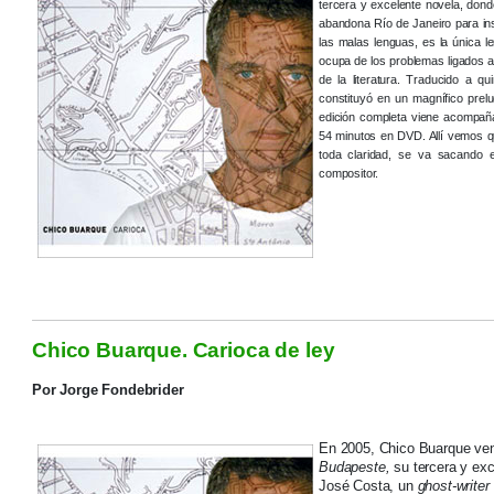
tercera y excelente novela, dond
abandona Río de Janeiro para in
las malas lenguas, es la única le
ocupa de los problemas ligados a 
de la literatura. Traducido a qu
constituyó en un magnífico prel
edición completa viene acompa
54 minutos en DVD. Allí vemos q
toda claridad, se va sacando e
compositor.
Chico Buarque. Carioca de ley
Por Jorge Fondebrider
En 2005, Chico Buarque vend
Budapeste,
su tercera y exc
José Costa, un
ghost-writer