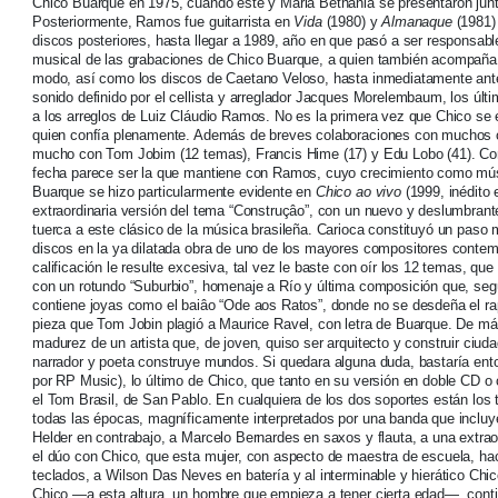
Chico Buarque en 1975, cuando éste y Maria Bethânia se presentaron junt
Posteriormente, Ramos fue guitarrista en
Vida
(1980) y
Almanaque
(1981)
discos posteriores, hasta llegar a 1989, año en que pasó a ser responsabl
musical de las grabaciones de Chico Buarque, a quien también acompaña 
modo, así como los discos de Caetano Veloso, hasta inmediatamente ante
sonido definido por el cellista y arreglador Jacques Morelembaum, los úl
a los arreglos de Luiz Cláudio Ramos. No es la primera vez que Chico se 
quien confía plenamente. Además de breves colaboraciones con muchos 
mucho con Tom Jobim (12 temas), Francis Hime (17) y Edu Lobo (41). Con t
fecha parece ser la que mantiene con Ramos, cuyo crecimiento como músi
Buarque se hizo particularmente evidente en
Chico ao vivo
(1999, inédito 
extraordinaria versión del tema “Construçâo”, con un nuevo y deslumbrante
tuerca a este clásico de la música brasileña. Carioca constituyó un paso
discos en la ya dilatada obra de uno de los mayores compositores contem
calificación le resulte excesiva, tal vez le baste con oír los 12 temas, q
con un rotundo “Suburbio”, homenaje a Río y última composición que, segú
contiene joyas como el baiâo “Ode aos Ratos”, donde no se desdeña el rap
pieza que Tom Jobin plagió a Maurice Ravel, con letra de Buarque. De más
madurez de un artista que, de joven, quiso ser arquitecto y construir c
narrador y poeta construye mundos. Si quedara alguna duda, bastaría ent
por RP Music), lo último de Chico, que tanto en su versión en doble CD
el Tom Brasil, de San Pablo. En cualquiera de los dos soportes están los
todas las épocas, magníficamente interpretados por una banda que incluy
Helder en contrabajo, a Marcelo Bernardes en saxos y flauta, a una extra
el dúo con Chico, que esta mujer, con aspecto de maestra de escuela, ha
teclados, a Wilson Das Neves en batería y al interminable y hierático Ch
Chico —a esta altura, un hombre que empieza a tener cierta edad—, cont