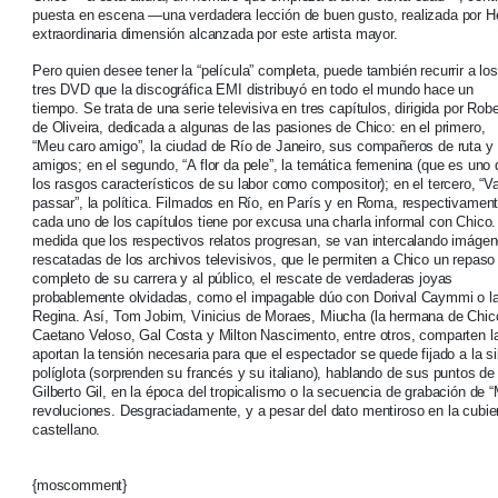
puesta en escena —una verdadera lección de buen gusto, realizada por He
extraordinaria dimensión alcanzada por este artista mayor.
Pero quien desee tener la “película” completa, puede también recurrir a los
tres DVD que la discográfica EMI distribuyó en todo el mundo hace un
tiempo. Se trata de una serie televisiva en tres capítulos, dirigida por Robe
de Oliveira, dedicada a algunas de las pasiones de Chico: en el primero,
“Meu caro amigo”, la ciudad de Río de Janeiro, sus compañeros de ruta y
amigos; en el segundo, “A flor da pele”, la temática femenina (que es uno 
los rasgos característicos de su labor como compositor); en el tercero, “Va
passar”, la política. Filmados en Río, en París y en Roma, respectivament
cada uno de los capítulos tiene por excusa una charla informal con Chico.
medida que los respectivos relatos progresan, se van intercalando imáge
rescatadas de los archivos televisivos, que le permiten a Chico un repaso
completo de su carrera y al público, el rescate de verdaderas joyas
probablemente olvidadas, como el impagable dúo con Dorival Caymmi o la 
Regina. Así, Tom Jobim, Vinicius de Moraes, Miucha (la hermana de Chic
Caetano Veloso, Gal Costa y Milton Nascimento, entre otros, comparten la
aportan la tensión necesaria para que el espectador se quede fijado a la si
políglota (sorprenden su francés y su italiano), hablando de sus puntos d
Gilberto Gil, en la época del tropicalismo o la secuencia de grabación d
revoluciones. Desgraciadamente, y a pesar del dato mentiroso en la cubier
castellano.
{moscomment}