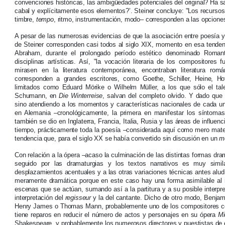
convenciones históricas, las ambigüedades potenciales del original? Ha s
cabal y explícitamente esos elementos?’. Steiner concluye: "Los recurso
timbre,
tempo
, ritmo, instrumentación, modo– corresponden a las opciones e
A pesar de las numerosas evidencias de que la asociación entre poesía 
de Steiner corresponden casi todos al siglo XIX, momento en esa tenden
Abraham, durante el prolongado período estético denominado Romanti
disciplinas artísticas. Así, "la vocación literaria de los compositores
mirasen en la literatura contemporánea, encontraban literatura rom
corresponden a grandes escritores, como Goethe, Schiller, Heine, 
limitados como Eduard Mörike o Wilhelm Müller, a los que sólo el t
Schumann, en
Die Winterreise
, salvan del completo olvido. Y dado que
sino atendiendo a los momentos y características nacionales de cada un
en Alemania –cronológicamente, la primera en manifestar los síntomas 
también se dio en Inglaterra, Francia, Italia, Rusia y las áreas de influen
tiempo, prácticamente toda la poesía –considerada aquí como mero materi
tendencia que, para el siglo XX se había convertido sin discusión en un
m
Con relación a la ópera –acaso la culminación de las distintas formas dra
seguido por las dramaturgias y los textos narrativos es muy simila
desplazamientos acentuales y a las otras variaciones técnicas antes alud
meramente dramática porque en este caso hay una forma asimilable al r
escenas que se actúan, sumando así a la partitura y a su posible interpret
interpretación del
regisseur
y la del cantante. Dicho de otro modo, Benjamí
Henry James o Thomas Mann, probablemente uno de los compositores con
tiene reparos en reducir el número de actos y personajes en su ópera
Mi
Shakespeare, y probablemente los numerosos directores y puestistas de 