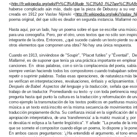
<
http://fr.wikipedia.org/wiki/Pr%C3%A9lude_%C3%A0_l%27apr%C3%A8
haberse complicado aún más, dado que la pieza de Debussy a su vez 
creada en 1912 por Vaslav Nijinski <
http://fr.wikipedia.org/wiki/Vaslav_Ni
poema original, del que sólo es deudor en segunda instancia. Mallarmé no 
Hasta aquí, por un lado, hay un poema sobre el que se escribe una música
para una coreografía. Pero, por el otro, unos textos que no sólo son inspi
integrante de la obra. Entonces, ¿qué sucede cuándo un texto pierde su 
otros elementos que componen una obra? No hay una única respuesta.
Cuando en 1913, sirviéndose de "Soupir", "Placet futiles" y "Éventail",
Mallarmé
, es de suponer que tenía ya una práctica importante en emplea
canciones. En otras palabras, con o sin la complacencia del poeta, sabí
siempre venían haciendo todos los compositores cuando trabajaban sobre 
repetir o suprimir palabras. Todas esas operaciones, de naturaleza más bie
se verifican en interpretaciones, revaluaciones, énfasis y eclipsamientos.
Después de Babel. Aspectos del lenguaje y la traducción
, señala que eso
trabajo de un traductor. Promediando su texto –y con toda pertinencia res
pregunta hasta qué punto la cultura es la traducción y reformulación de un
como ejemplo la transmutación de los textos poéticos en partituras musi
música a un texto está inscrito en la misma secuencia de movimientos int
traducción propiamente dicha. Su confianza inicial en la significación de
apropiación interpretativa, de una ‘transferencia’ a la matriz musical y, po
ni devalúa ni eclipsa a la fuente lingüística". Y añade: "La prueba de la inte
que se somete el compositor cuando elige un poema, lo dispone y le pone 
En ambos casos preguntamos: ‘¿Ha entendido el argumento, el tono emocio