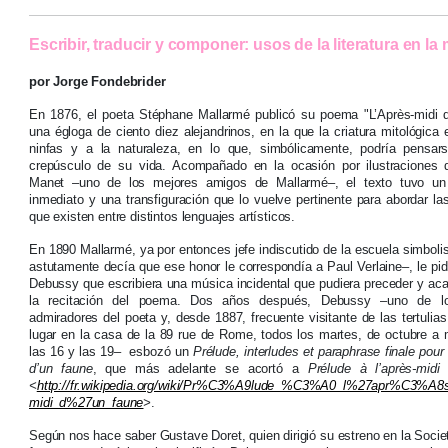
Escribir, traducir y componer: usos de la literatura en la
por Jorge Fondebrider
En 1876, el poeta Stéphane Mallarmé publicó su poema "L’Après-midi d
una égloga de ciento diez alejandrinos, en la que la criatura mitológica
ninfas y a la naturaleza, en lo que, simbólicamente, podría pensa
crepúsculo de su vida. Acompañado en la ocasión por ilustraciones
Manet –uno de los mejores amigos de Mallarmé–, el texto tuvo un 
inmediato y una transfiguración que lo vuelve pertinente para abordar la
que existen entre distintos lenguajes artísticos.
En 1890 Mallarmé, ya por entonces jefe indiscutido de la escuela simboli
astutamente decía que ese honor le correspondía a Paul Verlaine–, le pid
Debussy que escribiera una música incidental que pudiera preceder y aca
la recitación del poema. Dos años después, Debussy –uno de 
admiradores del poeta y, desde 1887, frecuente visitante de las tertulia
lugar en la casa de la 89 rue de Rome, todos los martes, de octubre a 
las 16 y las 19– esbozó un
Prélude, interludes et paraphrase finale pour 
d’un faune
, que más adelante se acortó a
Prélude à l’après-midi
<
http://fr.wikipedia.org/wiki/Pr%C3%A9lude_%C3%A0_l%27apr%C3%A8
midi_d%27un_faune
>
.
Según nos hace saber Gustave Doret, quien dirigió su estreno en la Societ