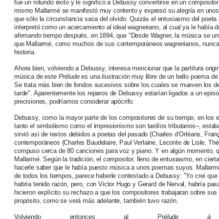
fue un rotundo éxito y le significó a Debussy convertirse en un compositor
mismo Mallarmé se manifestó muy contento y expresó su alegría en unos v
que sólo la circunstancia saca del olvido. Quizás el entusiasmo del poeta
interpretó como un acercamiento al ideal wagneriano, al cual ya le había d
afirmando tiempo después, en 1894, que "Desde Wagner, la música se une 
que Mallarmé, como muchos de sus contemporáneos wagnerianos, nunca 
historia.
Ahora bien, volviendo a Debussy, interesa mencionar que la partitura origina
música de este
Prélude
es una ilustración muy libre de un bello poema de
Se trata más bien de fondos sucesivos sobre los cuales se mueven los de
tarde". Aparentemente los reparos de Debussy estarían ligados a un episodi
precisiones, podríamos considerar apócrifo.
Debussy, como la mayor parte de los compositores de su tiempo, en los e
tanto el simbolismo como el impresionismo son tardíos tributarios–, est
sirvió así de textos debidos a poetas del pasado (Charles d’Orléans, Franç
contemporáneos (Charles Baudelaire, Paul Verlaine, Leconte de Lisle, Théop
compuso cerca de 80 canciones para voz y piano. Y en algún momento, 
Mallarmé. Según la tradición, el compositor, lleno de entusiasmo, en cierta
hacerle saber que le había puesto música a unos poemas suyos. Mallarm
de todos los tiempos, parece haberle contestado a Debussy: "Yo creí que 
habría tenido razón, pero, con Victor Hugo y Gerard de Nerval, habría pas
hicieron explícito su rechazo a que los compositores trabajaran sobre su
propósito, como se verá más adelante, también tuvo razón.
Volviendo entonces al
Prélude à 