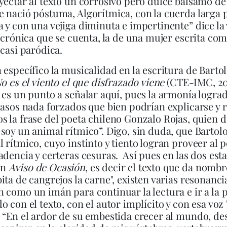
yectar al texto un corrosivo pero dulce bálsamo d
 nació póstuma, Algorítmica, con la cuerda larga p
 y con una vejiga diminuta e impertinente” dice la
a crónica que se cuenta, la de una mujer escrita c
 casi paródica.
 específico la musicalidad en la escritura de Barto
o es el viento el que disfrazado viene
(CTE-IMC, 20
 es un punto a señalar aquí, pues la armonía logra
pasos nada forzados que bien podrían explicarse y 
 la frase del poeta chileno Gonzalo Rojas, quien 
soy un animal rítmico”. Digo, sin duda, que Bartol
 rítmico, cuyo instinto y tiento logran proveer al
adencia y certeras cesuras. Así pues en las dos est
en
Aviso de Ocasión
, es decir el texto que da nombre
ita de cangrejos la carne", existen varias resonanci
 como un imán para continuar la lectura e ir a la pa
o con el texto, con el autor implícito y con esa voz 
: “En el ardor de su embestida crecer al mundo, 