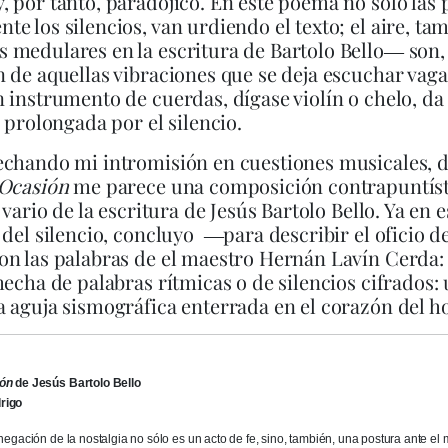
 por tanto, paradójico. En este poema no sólo las 
e los silencios, van urdiendo el texto; el aire, tam
medulares en la escritura de Bartolo Bello― son,
 de aquellas vibraciones que se deja escuchar vag
 instrumento de cuerdas, dígase violín o chelo, da 
e prolongada por el silencio.
echando mi intromisión en cuestiones musicales, d
 Ocasión
me parece una composición contrapuntíst
e vario de la escritura de Jesús Bartolo Bello. Ya en 
 del silencio, concluyo ―para describir el oficio 
n las palabras de el maestro Hernán Lavín Cerda: 
hecha de palabras rítmicas o de silencios cifrados:
 aguja sismográfica enterrada en el corazón del h
ión
de Jesús Bartolo Bello
rigo
negación de la nostalgia no sólo es un acto de fe, sino, también, una postura ante el 