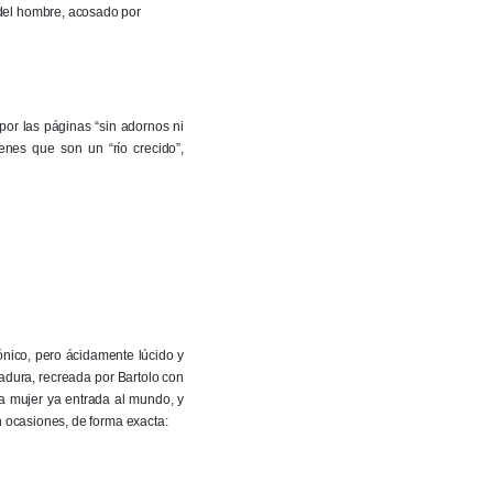
 del hombre, acosado por
or las páginas “sin adornos ni
enes que son un “río crecido”,
nico, pero ácidamente lúcido y
adura, recreada por Bartolo con
na mujer ya entrada al mundo, y
n ocasiones, de forma exacta: