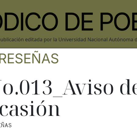
ublicación editada por la Universidad Nacional Autónoma 
RESEÑAS
o.013_Aviso d
casión
EÑAS