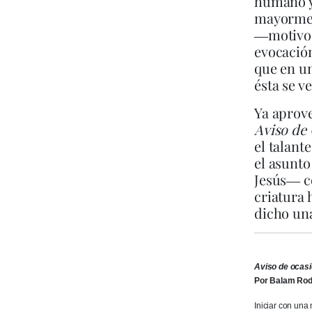
humano y,
mayorment
―motivos 
evocación
que en un
ésta se v
Ya aprov
Aviso de
el talant
el asunto
Jesús― co
criatura 
dicho una
Aviso de ocas
Por Balam Rod
Iniciar con una 