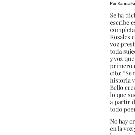
Por Karina F
Se ha di
escribe 
completa
Rosales e
voz prest
toda suje
y voz que
primero d
cito: “Se
historia 
Bello cre
lo que su
a partir 
todo poe
No hay cr
en la voz