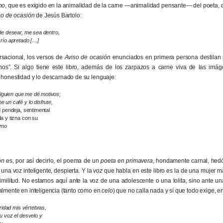
no
, que es exigido en la animalidad de la carne —animalidad pensante— del poeta,
so de ocasión
de Jesús Bartolo:
de desear, me sea dentro,
río apretado […]
rsacional, los versos de
Aviso de ocasión
enunciados en primera persona destilan p
anos”. Si algo tiene este libro, además de los zarpazos a carne viva de las imág
 honestidad y lo descarnado de su lenguaje:
 alguien que me dé motivos;
un café y lo disfrute,
 pendeja, sentimental
a y tizna con su
mo
ón
es, por así decirlo, el poema de un
poeta en primavera
, hondamente carnal, hedó
 una voz inteligente, despierta. Y la
voz
que habla en este libro es la de una mujer m
similitud. No estamos aquí ante la voz de una adolescente o una lolita, sino ante u
almente en inteligencia (tanto como en
celo
) que no calla nada y sí que todo exige, e
aridad mis vértebras,
u voz el desvelo y