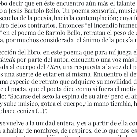
ebo decir que en éste encuentro aún más el talante 
o a Jesús Bartolo Bello. Un poema sensorial, musica
scucha de la poesía, hacia la contemplación; cuya í
tro de los contrarios. Entonces “el incendio humed
 en el poema de Bartolo Bello, retratan el peso de 
ca, por muchos considerada el ánimo de la poesía
ección del libro, en este poema que para mí juega e
denda
por parte del autor, encuentro una voz más 
da al cuerpo del
Otro,
una respuesta a la voz del
 una suerte de estar en sí misma. Encuentro el de
na especie de retrato que adquiere su movilidad d
e el poeta, que el poeta dice como si fuera el moti
o: “Sacarse del sexo la espina de su aire/ pero el air
y sube músico, gotea el cuerpo,/ la mano tiembla
 hace ceniza (…)”.
e vuelve a la unidad entera, y es a partir de ella 
a hablar de nombres, de respiros, de lo que nos 