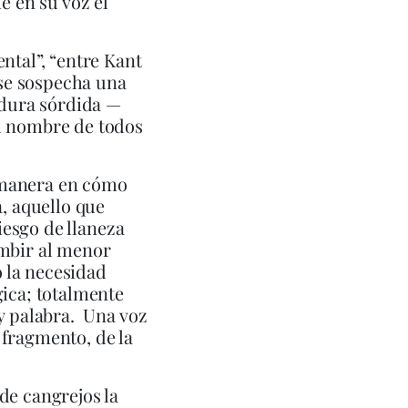
e en su voz el
ntal”, “entre Kant
 se sospecha una
ordura sórdida —
el nombre de todos
la manera en cómo
a, aquello que
riesgo de llaneza
umbir al menor
o la necesidad
gica; totalmente
 y palabra. Una voz
 fragmento, de la
de cangrejos la