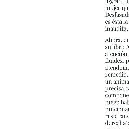
logran in
mujer que
Desfasada
es ésta l
inaudita,
Ahora, en
su libro
N
atención,
fluidez, 
atendemos
remedio, 
un animal
precisa c
compon
fuego hab
funcionan
respirand
derecha"