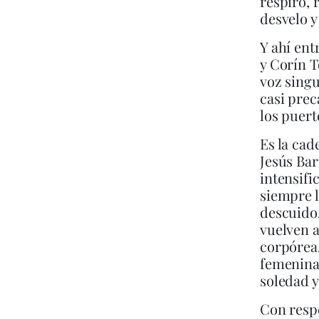
respiro, 
desvelo y
Y ahí ent
y Corín T
voz singu
casi prec
los puert
Es la cad
Jesús Bar
intensifi
siempre l
descuido.
vuelven a
corpórea,
femenina 
soledad y
Con respe