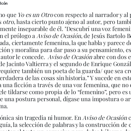
alcón
cho que
Yo es un Otro
con respecto al narrador y al
es
otro,
hasta cierto punto ajeno al autor, pero tamb
mente inseparable de él. "Descubrí una voz femeni
n el prólogo a
Aviso de Ocasión
,
de Jesús Bartolo Be
ada, ciertamente femenina, la que habla y parece 
ción y moralina para dar paso a su pensamiento, es 
 autor le concede.
Aviso de Ocasión
abre con dos ep
e Jacinto Valtierra y el segundo de Enrique Gonzále
 requiere también un poeta de la guarda/ que sea cro
verdadera de las cosas sin historia.” Y sucede en est
a una ficción a través de una voz femenina, que no e
ele tildarse como propia de lo “femenino”, pero es
de una postura personal, dígase una impostura o ar
ma.
ónica sin tragedia ni humor. En
Aviso de Ocasión
c
 guía, la selección de palabras y la construcción de 