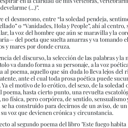
respirar en la claridad de mis vértebras, vertebrarm
 develarme (…)”.
re el desmorono, entre “la soledad pendeja, sentime
ellado” o “Vanidades, Hola y People”, ahí al centro,
lar, la voz del hombre que aún se maravilla y la c
aria— del poeta que suelta amarras y va tomando 
os y mares por donde cruza.
encia del discurso, la selección de las palabras y 
tolo va dando forma a su personaje, a la voz poétic
ca al poema, aquello que sin duda lo lleva lejos del 
atente, ante el cual toda prosa poética puede suc
 Ya el motivo de lo erótico, del sexo, de la soledad 
l poema, hasta cierto punto, una revuelta escatoló
 no física, pero corpórea, de sentido, sensualismo
se ha construido para decirnos de un aviso, de un
 su voz que devienen crónica y circunstancia.
cto al segundo poema del libro "Este fuego habita 