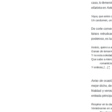
caso,
lo femeni
ella/otra
en
Avi
Vaya, que antes 
Un cardumen, un 
De corte conve
falsos retruéc
poderoso, es la
Insisto, quiero a
Ganas de tomarme 
Y no esta soledad
Que sabe a mierd
romanticis
Y embota; […]
*
Aviso de ocasi
mejor dicho, de
frialdad y vero
entrada princip
Respirar en la cl
Vertebrarme en s