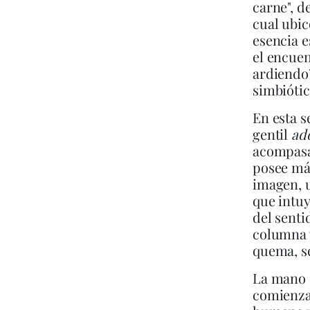
carne", d
cual ubic
esencia e
el encuen
ardiendo”
simbióti
En esta s
gentil
ad
acompasa
posee más
imagen, u
que intuy
del sentid
columna 
quema, se
La mano s
comienza 