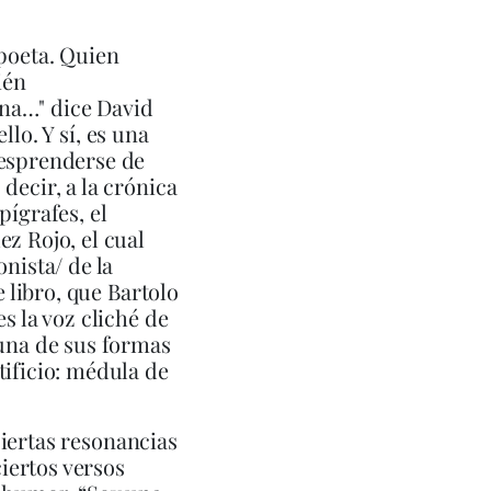
 poeta. Quien
ién
na…" dice David
llo. Y sí, es una
desprenderse de
decir, a la crónica
ígrafes, el
z Rojo, el cual
nista/ de la
e libro, que Bartolo
s la voz cliché de
 una de sus formas
tificio: médula de
iertas resonancias
ciertos versos