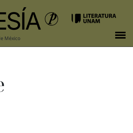
de México
e