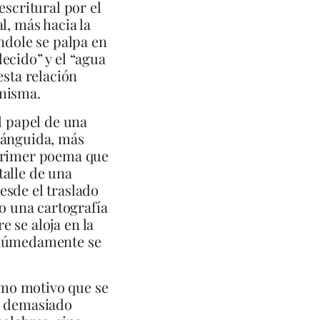
escritural por el
l, más hacia la
ndole se palpa en
ecido” y el “agua
esta relación
 misma.
l papel de una
lánguida, más
 primer poema que
talle de una
esde el traslado
vo una cartografía
e se aloja en la
, húmedamente se
como motivo que se
es demasiado