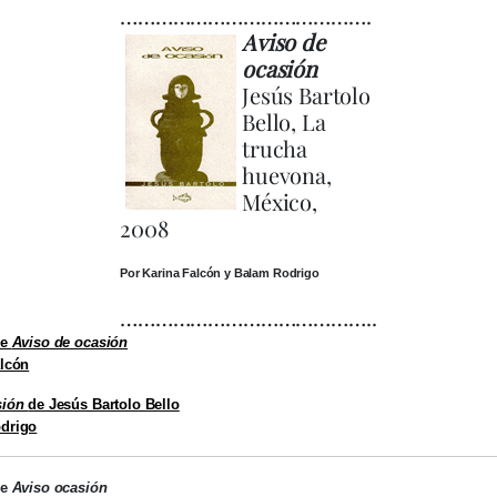
…………………………………….
Aviso de
ocasión
Jesús Bartolo
Bello, La
trucha
huevona,
México,
2008
Por Karina Falcón y Balam Rodrigo
……………………………………..
de
Aviso de ocasión
alcón
sión
de Jesús Bartolo Bello
drigo
de
Aviso ocasión