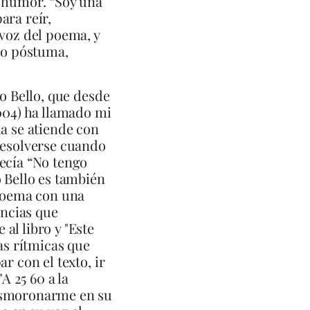
e humor. “Soy una
ara reír,
 voz del poema, y
omo póstuma,
lo Bello, que desde
04) ha llamado mi
da se atiende con
resolverse cuando
decía “No tengo
o Bello es también
 poema con una
ancias que
 al libro y "Este
as rítmicas que
r con el texto, ir
"A
25 60 a la
desmoronarme en su