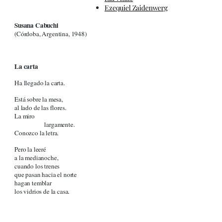
Ezequiel Zaidenwerg
Susana Cabuchi
(Córdoba, Argentina, 1948)
La carta
Ha llegado la carta.
Está sobre la mesa,
al lado de las flores.
La miro
largamente.
Conozco la letra.
Pero la leeré
a la medianoche,
cuando los trenes
que pasan hacia el norte
hagan temblar
los vidrios de la casa.