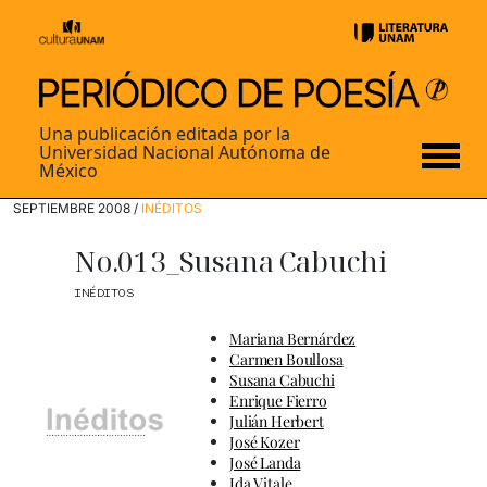
Una publicación editada por la
Universidad Nacional Autónoma de
México
SEPTIEMBRE 2008 /
INÉDITOS
No.013_Susana Cabuchi
INÉDITOS
Mariana Bernárdez
Carmen Boullosa
Susana Cabuchi
Enrique Fierro
Julián Herbert
José Kozer
José Landa
Ida Vitale