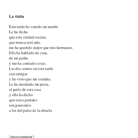
La visita
Esta tarde ha venido mi madre.
Le he dicho
que esta ciudad oscura,
que nunca será mía,
me ha querido mejor que mis hermanos.
Ella ha hablado de casa,
de mi padre,
y me ha contado cosas.
Las dos somos en esta tarde
casi amigas
y he visto que me extraña.
Le he mostrado mi pieza,
el patio de esta casa
y ella ha dicho
que estos parrales
son parecidos
a los del patio de la abuela
{moscomment}