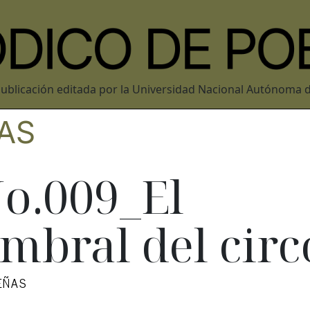
ublicación editada por la Universidad Nacional Autónoma 
AS
o.009_El
mbral del circ
EÑAS