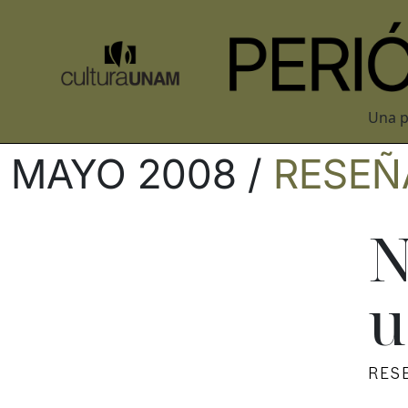
Una p
MAYO 2008 /
RESEÑ
N
u
RES