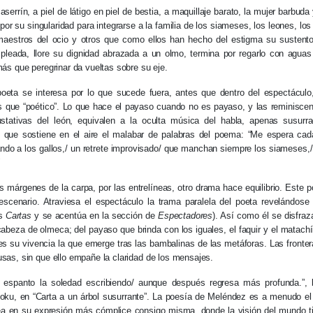
 aserrín, a piel de látigo en piel de bestia, a maquillaje barato, la mujer barbud
por su singularidad para integrarse a la familia de los siameses, los leones, lo
maestros del ocio y otros que como ellos han hecho del estigma su sustent
mpleada, llore su dignidad abrazada a un olmo, termina por regarlo con aguas
 más que peregrinar da vueltas sobre su eje.
oeta se interesa por lo que sucede fuera, antes que dentro del espectáculo
s que “poético”. Lo que hace el payaso cuando no es payaso, y las reminiscen
ustativas del león, equivalen a la oculta música del habla, apenas susur
 que sostiene en el aire el malabar de palabras del poema: “Me espera ca
ando a los gallos,/ un retrete improvisado/ que manchan siempre los siameses,/
"
as márgenes de la carpa, por las entrelíneas, otro drama hace equilibrio. Este
 escenario. Atraviesa el espectáculo la trama paralela del poeta revelándos
as
Cartas
y se acentúa en la sección de
Espectadores
). Así como él se disfraza
beza de olmeca; del payaso que brinda con los iguales, el faquir y el matachí
s su vivencia la que emerge tras las bambalinas de las metáforas. Las fronter
usas, sin que ello empañe la claridad de los mensajes.
espanto la soledad escribiendo/ aunque después regresa más profunda.”, l
ku, en “Carta a un árbol susurrante”. La poesía de Meléndez es a menudo el t
ea en su expresión más cómplice consigo misma, donde la visión del mundo tie