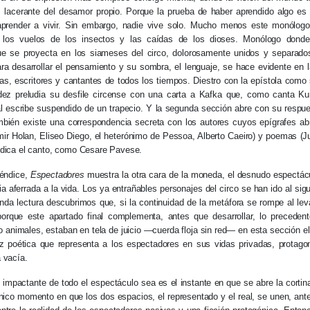
 lacerante del desamor propio. Porque la prueba de haber aprendido algo es 
 aprender a vivir. Sin embargo, nadie vive solo. Mucho menos este monólogo 
s, los vuelos de los insectos y las caídas de los dioses. Monólogo donde
e se proyecta en los siameses del circo, dolorosamente unidos y separados
ra desarrollar el pensamiento y su sombra, el lenguaje, se hace evidente en l
as, escritores y cantantes de todos los tiempos. Diestro con la epístola como s
éndez preludia su desfile circense con una carta a Kafka que, como canta Ku
al escribe suspendido de un trapecio. Y la segunda sección abre con su resp
También existe una correspondencia secreta con los autores cuyos epígrafes 
mir Holan, Eliseo Diego, el heterónimo de Pessoa, Alberto Caeiro) y poemas 
edica el canto, como Cesare Pavese.
éndice,
Espectadores
muestra la otra cara de la moneda, el desnudo espectácu
 aferrada a la vida. Los ya entrañables personajes del circo se han ido al sigu
da lectura descubrimos que, si la continuidad de la metáfora se rompe al levan
porque este apartado final complementa, antes que desarrollar, lo precedent
nimales, estaban en tela de juicio —cuerda floja sin red— en esta sección el 
 poética que representa a los espectadores en sus vidas privadas, protago
 vacía.
impactante de todo el espectáculo sea es el instante en que se abre la cortina
nico momento en que los dos espacios, el representado y el real, se unen, an