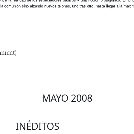
 entre la realidad de los espectadores pasivos y una ficción protagónica. Ento
la comunión sino alzando nuevos telones, uno tras otro, hasta llegar a la máxi
…
ment}
MAYO 2008
INÉDITOS