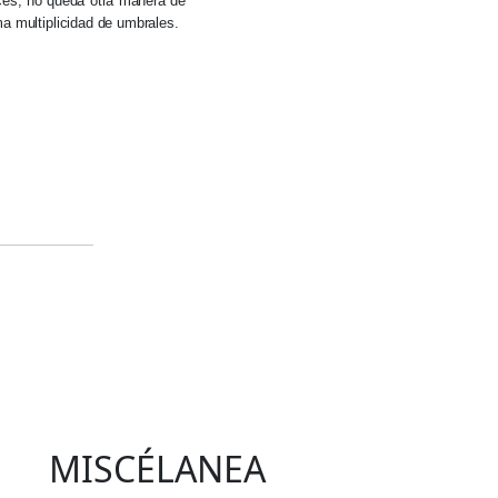
nces, no queda otra manera de
ma multiplicidad de umbrales.
MISCÉLANEA