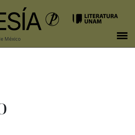
de México
o