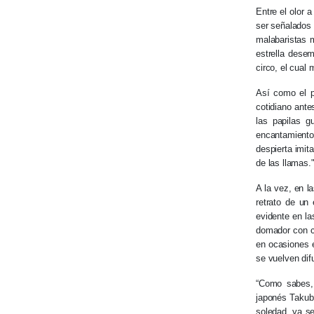
Entre el olor a
ser señalados 
malabaristas 
estrella dese
circo, el cual
Así como el p
cotidiano ante
las papilas g
encantamiento
despierta imit
de las llamas.
A la vez, en l
retrato de un
evidente en l
domador con ca
en ocasiones e
se vuelven dif
“Como sabes, 
japonés Takubo
soledad, ya s