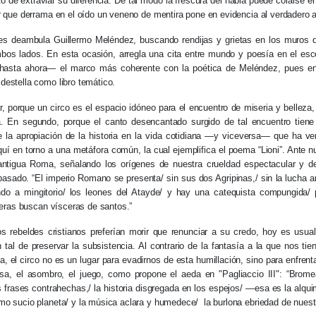
nto de extraviar su diferencia. De tal modo la frescura del habla puede colarse e
r que derrama en el oído un veneno de mentira pone en evidencia al verdadero 
des deambula Guillermo Meléndez, buscando rendijas y grietas en los muros
bos lados. En esta ocasión, arregla una cita entre mundo y poesía en el esce
asta ahora— el marco más coherente con la poética de Meléndez, pues ent
destella como libro temático.
r, porque un circo es el espacio idóneo para el encuentro de miseria y belleza
a. En segundo, porque el canto desencantado surgido de tal encuentro tien
e la apropiación de la historia en la vida cotidiana —y viceversa— que ha v
quí en torno a una metáfora común, la cual ejemplifica el poema “Lioni”. Ante nu
 antigua Roma, señalando los orígenes de nuestra crueldad espectacular y de
 pasado. “El imperio Romano se presenta/ sin sus dos Agripinas,/ sin la lucha a
ndo a mingitorio/ los leones del Atayde/ y hay una catequista compungida/
fieras buscan vísceras de santos.”
s rebeldes cristianos preferían morir que renunciar a su credo, hoy es usua
tal de preservar la subsistencia. Al contrario de la fantasía a la que nos tie
, el circo no es un lugar para evadirnos de esta humillación, sino para enfrentar
isa, el asombro, el juego, como propone el aeda en "Pagliaccio III": “Bromea
 frases contrahechas,/ la historia disgregada en los espejos/ —esa es la alquim
o sucio planeta/ y la música aclara y humedece/ la burlona ebriedad de nuestr