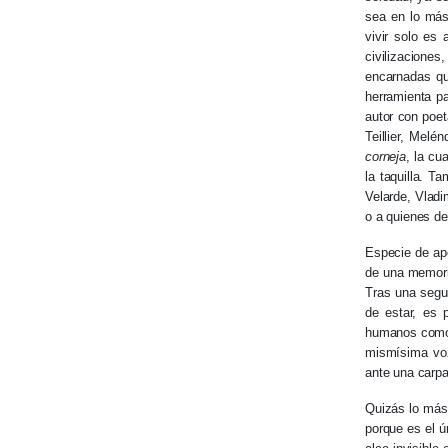
sea en lo más
vivir solo es
civilizacione
encarnadas qu
herramienta pa
autor con poet
Teillier, Mel
corneja
, la cu
la taquilla. 
Velarde, Vladi
o a quienes d
Especie de ap
de una memoria
Tras una segun
de estar, es 
humanos como a
mismísima voz
ante una carpa
Quizás lo más 
porque es el ú