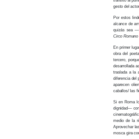
tránsito al pu
gesto del acto
Por estos lin
alcance de am
quizás sea —h
Circo Romano
En primer luga
obra del poet
tercero, porqu
desarrollada a
traslada a la
diferencia del
aparecen olie
caballos/ las 
Si en Roma lo
dignidad— con 
cinematográfica
medio de la r
Aprovechar las
mosca gira com