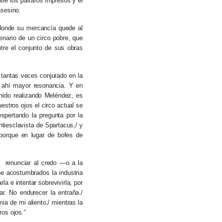
ntre los párrafos impresos y el
asesino.
 donde su mercancía quede al
nario de un circo pobre, que
re el conjunto de sus obras
, tantas veces conjurado en la
e ahí mayor resonancia. Y en
enido realizando Meléndez, es
estros ojos el circo actual se
spertando la pregunta por la
ntiesclavista de Spartacus,/ y
 porque en lugar de bofes de
l renunciar al credo —o a la
ne acostumbrados la industria
la e intentar sobrevivirla, por
r. No endurecer la entraña./
ia de mi aliento,/ mientras la
os ojos.”