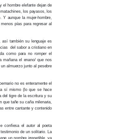
a y el hombre elefante dejan de
s matachines, los payasos, los
o. Y aunque la mujer-hombre,
 menos pías para regresar al
, así también su lenguaje es
cias del sabor a cristiano en
rada como para no romper el
da mañana el enano/ que nos
 un almuerzo junto al pesebre
 poemario no es enteramente el
e a sí mismo (lo que se hace
 del tigre de la escritura y su
n que tañe su caña milenaria,
as entre cantante y contenido
e confiesa el autor al poeta
estimonio de un solitario. La
ne un nombre irrepetible, ya