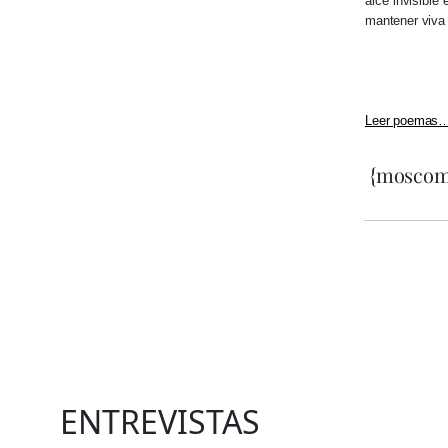
alce invisible
mantener viva 
Leer poemas
{moscom
ENTREVISTAS