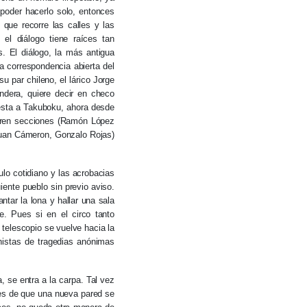
poder hacerlo solo, entonces
que recorre las calles y las
 el diálogo tiene raíces tan
. El diálogo, la más antigua
a correspondencia abierta del
u par chileno, el lárico Jorge
ndera, quiere decir en checo
uesta a Takuboku, ahora desde
abren secciones (Ramón López
(Juan Cámeron, Gonzalo Rojas)
lo cotidiano y las acrobacias
iente pueblo sin previo aviso.
tar la lona y hallar una sala
e. Pues si en el circo tanto
telescopio se vuelve hacia la
nistas de tragedias anónimas
, se entra a la carpa. Tal vez
tes de que una nueva pared se