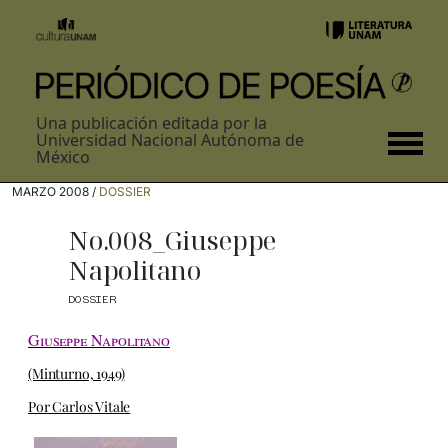
Una publicación editada por la
Universidad Nacional Autónoma de
México
MARZO 2008 /
DOSSIER
No.008_Giuseppe
Napolitano
DOSSIER
Giuseppe Napolitano
(Minturno, 1949)
Por Carlos Vitale