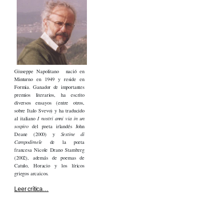
Giuseppe Napolitano nació en
Minturno en 1949 y reside en
Formia. Ganador de importantes
premios literarios, ha escrito
diversos ensayos (entre otros,
sobre Italo Svevo) y ha traducido
al italiano
I nostri anni via in un
sospiro
del poeta irlandés John
Deane (2000) y
Sestine di
Campodimele
de la poeta
francesa Nicole Drano Stamberg
(2002), además de poemas de
Catulo, Horacio y los líricos
griegos arcaicos.
Leer crítica…