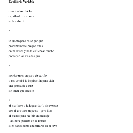
Equilibrio Variable
rompiendo el hielo
capullo de esperanza
te has abierto
*
te quiero pero no sé por qué
probablemente porque estás
en mi barca y no te esfuerzas mucho
por tapar las vías de agua
*
nos daremos un poco de cariño
y nos vendrá la inspiración para vivir
una poesía de carne
sin tener que decirlo
*
el marlboro a la izquierda (o viceversa)
con el ericsson en pausa –pero listo
al menos para recibir un mensaje
: así no te pierdes en el mundo
si no sabes cómo encontrarte en el tuyo