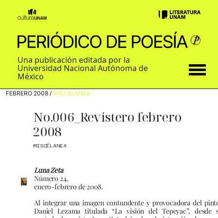
Una publicación editada por la
Universidad Nacional Autónoma de
México
FEBRERO 2008 /
MISCÉLANEA
No.006_Revistero febrero
2008
MISCÉLANEA
Luna Zeta
Número 24,
enero-febrero de 2008.
Al integrar una imagen contundente y provocadora del pint
Daniel Lezama titulada “La visión del Tepeyac”, desde 