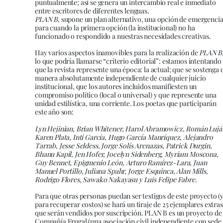
puntualmente; así se genera un intercambio real e inmediato
entre escritores de diferentes lenguas.
PLAN B
, supone un plan alternativo, una opción de emergenci
para cuando la primera opción (la institucional) no ha
funcionado o respondido a nuestras necesidades creativas.
Hay varios aspectos inamovibles para la realización de
PLAN B
lo que podría llamarse “criterio editorial”: estamos intentando
que la revista represente una época: la actual; que se sostenga 
manera absolutamente independiente de cualquier juicio
institucional, que los autores incluidos manifiesten un
compromiso político (local o universal) y que represente una
unidad estilística, una corriente. Los poetas que participarán
este año son:
Lyn Hejinian, Brian Whitener, Harol Abramowicz, Román Lujá
Karen Plata, Inti García, Hugo García Manríquez, Alejandro
Tarrab, Jesse Seldess, Jorge Solís Arenazas, Patrick Durgin,
Bhanu Kapil, Jen Hofer, Jocelyn Sidenberg, Myriam Moscona,
Guy Bennet, Epigmenio León, Arturo Ramírez-Lara, Juan
Manuel Portillo, Juliana Spahr, Jorge Esquinca, Alan Mills,
Rodrigo Flores, Sawako Nakayasu y Luis Felipe Fabre.
Para que otras personas puedan ser testigos de este proyecto (
para recuperar costos) se hará un tiraje de 25 ejemplares extras
que serán vendidos por suscripción. PLAN B es un proyecto d
Compañía Frugal (una asociación civil independiente con sede