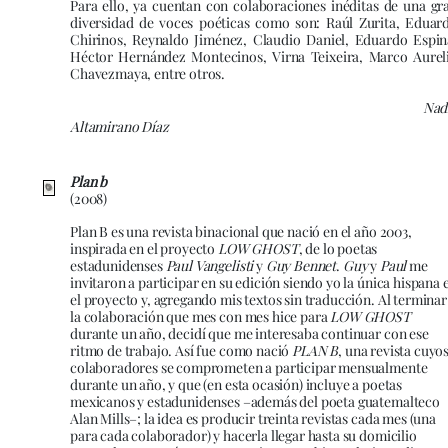
Para ello, ya cuentan con colaboraciones inéditas de una gr
diversidad de voces poéticas como son: Raúl Zurita, Eduar
Chirinos, Reynaldo Jiménez, Claudio Daniel, Eduardo Espin
Héctor Hernández Montecinos, Virna Teixeira, Marco Aurel
Chavezmaya, entre otros.
Nad
Altamirano Díaz
Plan b
(2008)
Plan B es una revista binacional que nació en el año 2003,
inspirada en el proyecto
LOW GHOST
, de lo poetas
estadunidenses
Paul Vangelisti
y
Guy Bennet
.
Guy
y
Paul
me
invitaron a participar en su edición siendo yo la única hispana 
el proyecto y, agregando mis textos sin traducción. Al terminar
la colaboración que mes con mes hice para
LOW GHOST
durante un año, decidí que me interesaba continuar con ese
ritmo de trabajo. Así fue como nació
PLAN B
, una revista cuyo
colaboradores se comprometen a participar mensualmente
durante un año, y que (en esta ocasión) incluye a poetas
mexicanos y estadunidenses –además del poeta guatemalteco
Alan Mills–; la idea es producir treinta revistas cada mes (una
para cada colaborador) y hacerla llegar hasta su domicilio