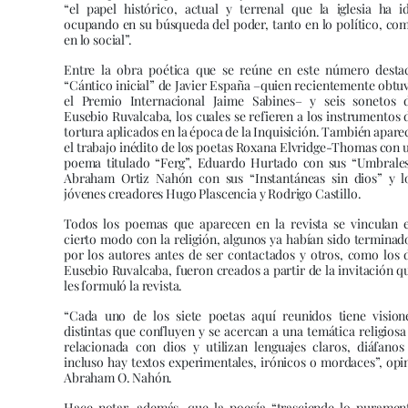
“el papel histórico, actual y terrenal que la iglesia ha i
ocupando en su búsqueda del poder, tanto en lo político, co
en lo social”.
Entre la obra poética que se reúne en este número desta
“Cántico inicial” de Javier España –quien recientemente obtu
el Premio Internacional Jaime Sabines– y seis sonetos 
Eusebio Ruvalcaba, los cuales se refieren a los instrumentos 
tortura aplicados en la época de la Inquisición. También apare
el trabajo inédito de los poetas Roxana Elvridge-Thomas con 
poema titulado “Ferg”, Eduardo Hurtado con sus “Umbrales
Abraham Ortiz Nahón con sus “Instantáneas sin dios” y l
jóvenes creadores Hugo Plascencia y Rodrigo Castillo.
Todos los poemas que aparecen en la revista se vinculan 
cierto modo con la religión, algunos ya habían sido terminad
por los autores antes de ser contactados y otros, como los 
Eusebio Ruvalcaba, fueron creados a partir de la invitación q
les formuló la revista.
“Cada uno de los siete poetas aquí reunidos tiene vision
distintas que confluyen y se acercan a una temática religiosa
relacionada con dios y utilizan lenguajes claros, diáfanos
incluso hay textos experimentales, irónicos o mordaces”, opi
Abraham O. Nahón.
Hace notar, además, que la poesía “trasciende lo puramen