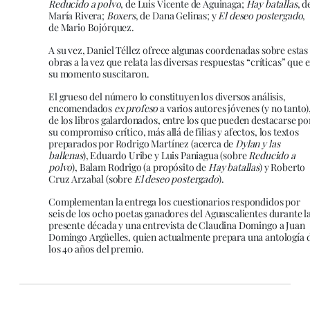
Reducido a polvo
, de Luis Vicente de Aguinaga;
Hay batallas
, d
María Rivera;
Boxers
, de Dana Gelinas; y
El deseo postergado
,
de Mario Bojórquez.
A su vez, Daniel Téllez ofrece algunas coordenadas sobre estas
obras a la vez que relata las diversas respuestas “críticas” que 
su momento suscitaron.
El grueso del número lo constituyen los diversos análisis,
encomendados
ex profeso
a varios autores jóvenes (y no tanto)
de los libros galardonados, entre los que pueden destacarse po
su compromiso crítico, más allá de filias y afectos, los textos
preparados por Rodrigo Martínez (acerca de
Dylan y las
ballenas
), Eduardo Uribe y Luis Paniagua (sobre
Reducido a
polvo
), Balam Rodrigo (a propósito de
Hay batallas
) y Roberto
Cruz Arzabal (sobre
El deseo postergado
).
Complementan la entrega los cuestionarios respondidos por
seis de los ocho poetas ganadores del Aguascalientes durante l
presente década y una entrevista de Claudina Domingo a Juan
Domingo Argüelles, quien actualmente prepara una antología 
los 40 años del premio.