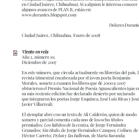
en Ciudad Juárez, Chihuahua). Si a alguien le interesa conocer
algunos avances de PLAN B, están en:
www.dorantes.blogspot.com
Dolores Dorant
Ciudad Juárez, Chihuahua. Enero de 2008
Viento en vela
Año 2, número 10,
Diciembre de 2007
En este número, que circula actualmente en librerías del país, l
revista trimestral encabezada por el joven poeta Benjamín
Morales, somete a examen los libros que de 2000 a 2007
obtuvieron el Premio Nacional de Poesía Aguascalientes (que e
su más reciente edición fue declarado desierto por un jurado
que integraron los poetas Jorge Esquinca, José Luis Rivas y Jos
Javier Villarreal).
El ejemplar abre con un texto de Alí Calderón, quien de modo
somero y parcial comenta cada uno de los ocho títulos
premiados:
Los hábitos de la ceniza
, de Jorge Fernández
Granados;
Sin título
, de Jorge Hernández Campos;
Coliseo
, de
Héctor Carreto;
Dylan y las ballenas
, de María Baranda;