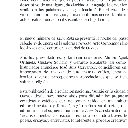
descriptivo de una figura, da claridad al lenguaje, le devuelve 
sentido a las palabras y su significación”. En el caso de 
vinculación con la religión, “finalmente nos acerca también 
acto creativo fundacional sustentado en la palabra”.
El nuevo número de
Luna Zeta
se presentó la noche del pasa
sábado 19 de enero en la galería Proyecto Arte Contemporáne
localizada en el centro de la ciudad de Oaxaca.
Ahí, los presentadores, y también creadores, Alonso Aguil
Orihuela, Gustavo Soriano y Gerardo Escalante, así como 
historiador Francisco José Ruiz Cervantes, coincidieron en 
importancia de analizar de una manera crítica, creativa
irónica, diversas percepciones y apreciaciones que se tien
sobre la religión.
Esta publicación de circulación nacional, “surgió en la ciudad 
Oaxaca desde hace nueve años para difundir las propuest
creativas y estéticas que no tenían cabida en un ambien
editorial acotado y formal”, según señaló su director, qui
adelantó que el siguiente número de
Luna Zeta
estará dedica
“exclusivamente a la creación literaria, abordando a través de 
poesía, ensayos y entrevistas, lo referente al proceso creativo”.