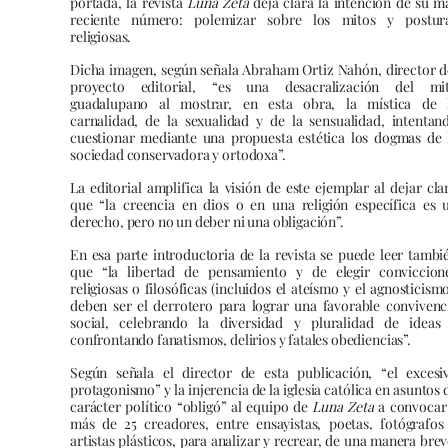
portada, la revista
Luna Zeta
deja clara la intención de su m
reciente número: polemizar sobre los mitos y postur
religiosas.
Dicha imagen, según señala Abraham Ortiz Nahón, director d
proyecto editorial, “es una desacralización del mi
guadalupano al mostrar, en esta obra, la mística de 
carnalidad, de la sexualidad y de la sensualidad, intentan
cuestionar mediante una propuesta estética los dogmas de 
sociedad conservadora y ortodoxa”.
La editorial amplifica la visión de este ejemplar al dejar cla
que “la creencia en dios o en una religión específica es 
derecho, pero no un deber ni una obligación”.
En esa parte introductoria de la revista se puede leer tambi
que “la libertad de pensamiento y de elegir conviccion
religiosas o filosóficas (incluidos el ateísmo y el agnosticismo
deben ser el derrotero para lograr una favorable convivenc
social, celebrando la diversidad y pluralidad de ideas
confrontando fanatismos, delirios y fatales obediencias”.
Según señala el director de esta publicación, “el excesi
protagonismo” y la injerencia de la iglesia católica en asuntos 
carácter político “obligó” al equipo de
Luna Zeta
a convocar
más de 25 creadores, entre ensayistas, poetas, fotógrafos
artistas plásticos, para analizar y recrear, de una manera brev