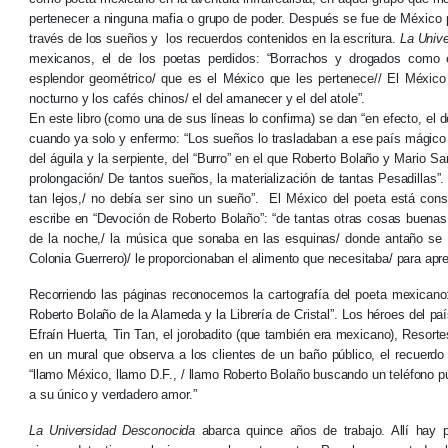
pertenecer a ninguna mafia o grupo de poder. Después se fue de México 
través de los sueños y los recuerdos contenidos en la escritura.
La Univ
mexicanos, el de los poetas perdidos: “Borrachos y drogados como e
esplendor geométrico/ que es el México que les pertenece// El México 
nocturno y los cafés chinos/ el del amanecer y el del atole”.
En este libro (como una de sus líneas lo confirma) se dan “en efecto, el de
cuando ya solo y enfermo: “Los sueños lo trasladaban a ese país mágico
del águila y la serpiente, del “Burro” en el que Roberto Bolaño y Mario S
prolongación/ De tantos sueños, la materialización de tantas Pesadillas”. T
tan lejos,/ no debía ser sino un sueño”. El México del poeta está cons
escribe en “Devoción de Roberto Bolaño”: “de tantas otras cosas buenas
de la noche,/ la música que sonaba en las esquinas/ donde antaño se h
Colonia Guerrero)/ le proporcionaban el alimento que necesitaba/ para apret
Recorriendo las páginas reconocemos la cartografía del poeta mexicano: 
Roberto Bolaño de la Alameda y la Librería de Cristal”. Los héroes del p
Efraín Huerta, Tin Tan, el jorobadito (que también era mexicano), Reso
en un mural que observa a los clientes de un baño público, el recuerdo
“llamo México, llamo D.F., / llamo Roberto Bolaño buscando un teléfono pú
a su único y verdadero amor.”
La Universidad Desconocida
abarca quince años de trabajo. Allí hay