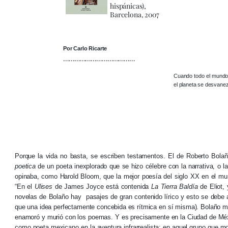
hispánicas),
Barcelona, 2007
Por Carlo Ricarte
…………………………………
Cuando todo el mundo 
el planeta se desvane
Porque la vida no basta, se escriben testamentos. El de Roberto Bolañ
poetica
de un poeta inexplorado que se hizo célebre con la narrativa, o l
opinaba, como Harold Bloom, que la mejor poesía del siglo XX en el mun
“En el
Ulises
de James Joyce está contenida
La Tierra Baldía
de Eliot,
novelas de Bolaño hay pasajes de gran contenido lírico y esto se debe a
que una idea perfectamente concebida es rítmica en sí misma). Bolaño mad
enamoró y murió con los poemas. Y es precisamente en la Ciudad de Méxi
como poeta mexicano en la aventura infrarrealista; en aquel grupo que m