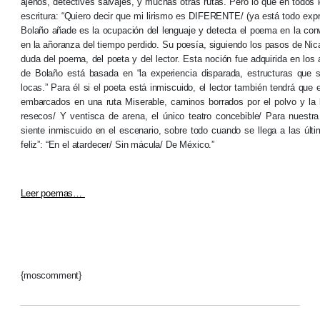
ajenos, detectives salvajes, y muchas otras rutas. Pero lo que en todos 
escritura: “Quiero decir que mi lirismo es DIFERENTE/ (ya está todo exp
Bolaño añade es la ocupación del lenguaje y detecta el poema en la conve
en la añoranza del tiempo perdido. Su poesía, siguiendo los pasos de Nica
duda del poema, del poeta y del lector. Esta noción fue adquirida en los
de Bolaño está basada en “la experiencia disparada, estructuras que
locas.” Para él si el poeta está inmiscuido, el lector también tendrá que 
embarcados en una ruta Miserable, caminos borrados por el polvo y la ll
resecos/ Y ventisca de arena, el único teatro concebible/ Para nuestra
siente inmiscuido en el escenario, sobre todo cuando se llega a las últi
feliz”: “En el atardecer/ Sin mácula/ De México.”
Leer poemas…
{moscomment}