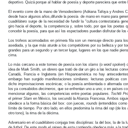
deportivo. Quizá porque al hablar de poesía y deporte pareciera que entre
El evento corre de la mano de Versodestierro (Adriana Tafoya y Andres Ca
desde hace algunos años,difunde la poesía de mano en mano para generar 
cuadrilátero surge de la necesidad de fundir la "cultura contestataria gene
giro hacia el deporte, la competencia y, sobre todo, por que los poetas q
concebir la poesía, para que así los espectadores puedan disfrutar de los e
Los trofeos acomodados en primera fila son un mensaje directo para lo
asediada, y la que más aturde a los competidores por su belleza y por t
grandes para un segundo y un tercer lugar, lugares en los que nadie piens
cima.
Lo más cercano a este torneo de poesía son los
slams
(o
word
spoken
) 
idea de Mark Smith, un obrero que trató de dar un giro a las lecturas con
Canadá, Francia e Inglaterra (en Hispanoamérica no hay antecedente
embargo han surgido manifestaciones similares: lecturas poéticas co
dicho improvisaciones escénicas; o la poesía ambientada o alternada co
los ya consabidos
decimeros
, que se enfrentan uno a uno; o en países 
mencionar algunos, las competencias entre poetas populares.
Tochtli Pr
el primer
Slam
en México, los secundó la Alianza Francesa. Ambos siguie
obedece a la forma básica del box: con jueces,
rounds
(entendidos como l
límite de tiempo. Por otro lado, en ellos predomina la rima del
rap
(de los
otro tono), la rima de la décima.
Adversario en el cuadrilátero conjuga tres disciplinas: la del box, la de la l
de futbol. De este modo el origen de esta contienda obedece más a la trad