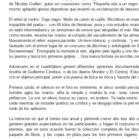
de Nicolás Guillen, quien en creaciones como "Pequeña oda a un negro b
mismo aplaudió glorias deportivas que levantó su exclamación de denunci
El referi al centro. Traje negro. Moño de catrín al cuello. Micrófono en ma
impasible del poeta― con 65 kilos de literatura pura y con estudios mus
en radio intermediaria y un sinnúmero de versos que atropellan el mar: Mario
como resorte, levanta las manos al compás del sacudimiento de las alm
Nuevamente el referi: espera paciente. Un leve silencio, y continúa:. “y en
laureado con el primer lugar de un concurso de décimas y antologado en M
Beceeeerraaa”. Enseguida la moneda al aire, alguien pide águila y uno de 
su poema y lanza los primeros golpes… Una nueva historia se escribe co
Adversario en el cuadrilátero generó diferentes opiniones documenta
reseña de Guillermo Córdova, o de los diarios Monitor y El Centro). Est
con el objetivo principal: poner a la poesía de boca en boca y hacerla del 
Primera caída: el silencio en el foro es inminente, el único sonido perce
hombre agita las manos, afila la mirada y modula la voz, unas veces
peñascos. La voz se eleva, busca su cauce, se acelera. Ya nada existe. L
cede mientras un instante poético se cimbra y se desgaja sobre la piel 
ruido de los aplausos.
La intención es que el torneo sea anual y pretende crecer año tras año c
generen grandes expectativas en los participantes, y hagan el concurso m
premios, que en esta ocasión fueron la colección completa de los disc
paquete de libros, y las copas en plata para los tres primeros lugares