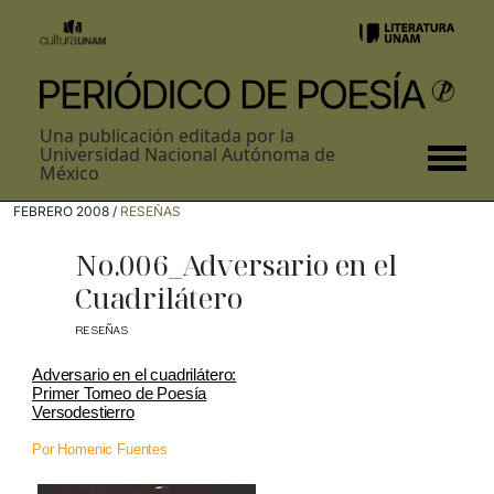
Una publicación editada por la
Universidad Nacional Autónoma de
México
FEBRERO 2008 /
RESEÑAS
No.006_Adversario en el
Cuadrilátero
RESEÑAS
Adversario en el cuadrilátero:
Primer Torneo de Poesía
Versodestierro
Por Homenic Fuentes