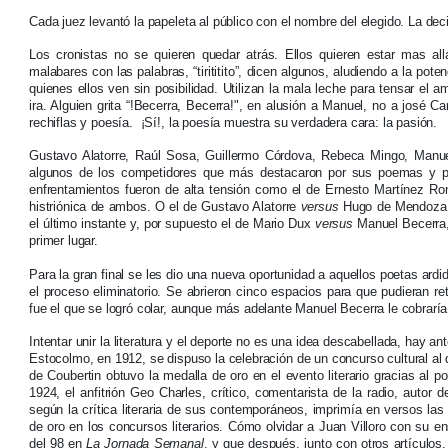
Cada juez levantó la papeleta al público con el nombre del elegido. La deci
Los cronistas no se quieren quedar atrás. Ellos quieren estar mas a
malabares con las palabras, “tirititito”, dicen algunos, aludiendo a la p
quienes ellos ven sin posibilidad. Utilizan la mala leche para tensar el 
ira. Alguien grita “!Becerra, Becerra!", en alusión a Manuel, no a josé Ca
rechiflas y poesía. ¡Sí!, la poesía muestra su verdadera cara: la pasión.
Gustavo Alatorre, Raúl Sosa, Guillermo Córdova, Rebeca Mingo, Manue
algunos de los competidores que más destacaron por sus poemas y por
enfrentamientos fueron de alta tensión como el de Ernesto Martínez 
histriónica de ambos. O el de Gustavo Alatorre
versus
Hugo de Mendoza po
el último instante y, por supuesto el de Mario Dux
versus
Manuel Becerra,
primer lugar.
Para la gran final se les dio una nueva oportunidad a aquellos poetas ar
el proceso eliminatorio. Se abrieron cinco espacios para que pudieran re
fue el que se logró colar, aunque más adelante Manuel Becerra le cobrarí
Intentar unir la literatura y el deporte no es una idea descabellada, hay a
Estocolmo, en 1912, se dispuso la celebración de un concurso cultural al
de Coubertin obtuvo la medalla de oro en el evento literario gracias al 
1924, el anfitrión Geo Charles, crítico, comentarista de la radio, autor 
según la crítica literaria de sus contemporáneos, imprimía en versos las
de oro en los concursos literarios. Cómo olvidar a Juan Villoro con su 
del 98 en
La Jornada Semanal
, y que después, junto con otros artículos,