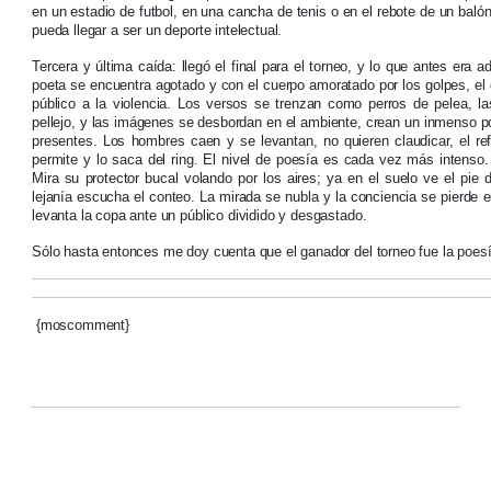
en un estadio de futbol, en una cancha de tenis o en el rebote de un baló
pueda llegar a ser un deporte intelectual.
Tercera y última caída: llegó el final para el torneo, y lo que antes era
poeta se encuentra agotado y con el cuerpo amoratado por los golpes, el 
público a la violencia. Los versos se trenzan como perros de pelea, l
pellejo, y las imágenes se desbordan en el ambiente, crean un inmenso p
presentes. Los hombres caen y se levantan, no quieren claudicar, el refe
permite y lo saca del ring. El nivel de poesía es cada vez más intenso
Mira su protector bucal volando por los aires; ya en el suelo ve el pie 
lejanía escucha el conteo. La mirada se nubla y la conciencia se pierde e
levanta la copa ante un público dividido y desgastado.
Sólo hasta entonces me doy cuenta que el ganador del torneo fue la poesí
{moscomment}