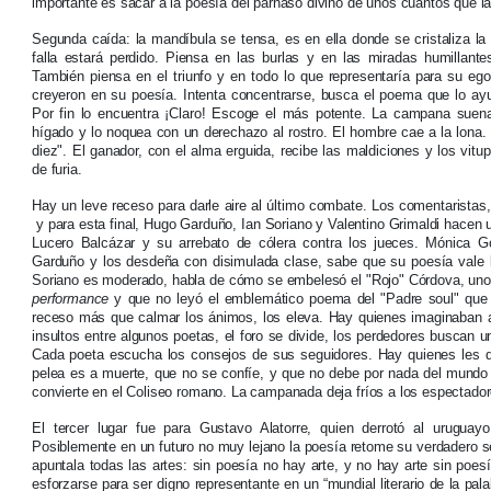
importante es sacar a la poesía del parnaso divino de unos cuantos que la
Segunda caída: la mandíbula se tensa, es en ella donde se cristaliza l
falla estará perdido. Piensa en las burlas y en las miradas humillante
También piensa en el triunfo y en todo lo que representaría para su ego 
creyeron en su poesía. Intenta concentrarse, busca el poema que lo ay
Por fin lo encuentra ¡Claro! Escoge el más potente. La campana suena
hígado y lo noquea con un derechazo al rostro. El hombre cae a la lona. 
diez". El ganador, con el alma erguida, recibe las maldiciones y los vitu
de furia.
Hay un leve receso para darle aire al último combate. Los comentaristas, 
y para esta final, Hugo Garduño, Ian Soriano y Valentino Grimaldi hacen 
Lucero Balcázar y su arrebato de cólera contra los jueces. Mónica 
Garduño y los desdeña con disimulada clase, sabe que su poesía vale 
Soriano es moderado, habla de cómo se embelesó el "Rojo" Córdova, uno 
performance
y que no leyó el emblemático poema del "Padre soul" que m
receso más que calmar los ánimos, los eleva. Hay quienes imaginaban a
insultos entre algunos poetas, el foro se divide, los perdedores buscan un 
Cada poeta escucha los consejos de sus seguidores. Hay quienes les di
pelea es a muerte, que no se confíe, y que no debe por nada del mundo d
convierte en el Coliseo romano. La campanada deja fríos a los espectador
El tercer lugar fue para Gustavo Alatorre, quien derrotó al urugua
Posiblemente en un futuro no muy lejano la poesía retome su verdadero se
apuntala todas las artes: sin poesía no hay arte, y no hay arte sin poesía
esforzarse para ser digno representante en un “mundial literario de la pala