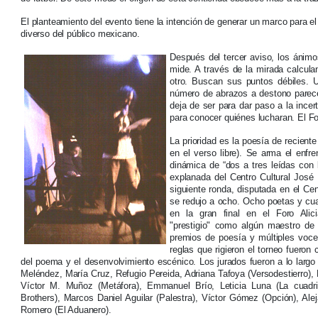
El planteamiento del evento tiene la intención de generar un marco para el 
diverso del público mexicano.
Después del tercer aviso, los ánimo
mide. A través de la mirada calcul
otro. Buscan sus puntos débiles. 
número de abrazos a destono parece 
deja de ser para dar paso a la incer
para conocer quiénes lucharan. El Fo
La prioridad es la poesía de recient
en el verso libre). Se arma el enfr
dinámica de “dos a tres leídas con l
explanada del Centro Cultural José M
siguiente ronda, disputada en el Cent
se redujo a ocho. Ocho poetas y cua
en la gran final en el Foro Alic
"prestigio" como algún maestro de
premios de poesía y múltiples voce
reglas que rigieron el torneo fueron c
del poema y el desenvolvimiento escénico. Los jurados fueron a lo largo 
Meléndez, María Cruz, Refugio Pereida, Adriana Tafoya (Versodestierro), 
Víctor M. Muñoz (Metáfora), Emmanuel Brío, Leticia Luna (La cuadril
Brothers), Marcos Daniel Aguilar (Palestra), Víctor Gómez (Opción), Alej
Romero (El Aduanero).