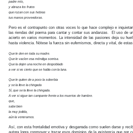
padre mío,
y abraza los frutos
que rozan con sus hebras
tus manos proveedoras.
Pero es el contrapunto con otras voces lo que hace complejo e inquieta
las riendas del poema para cantar y contar sus andanzas. El uso de un l
acierto en varios momentos. La intensidad de las pasiones deja su hue
hasta violencia. Nótese la fuerza sin eufemismos, directa y vital, de esta
Que le den en toda su madre.
Que le vacíen esa méndiga sonrisa.
Que la dejen una noche en despoblado
a ver si es cierto que se habla con la luna.
Que le quiten de a poco la soberbia
y se la lleve la chingada
Sí, que se la lleve la chingada.
A ver si sigue tan campante frente a los muertos de hambre.
que,
sabe bien
la muy jodida,
aún la veneramos.
Así, con esta frontalidad emotiva y desgarrada como suelen darse y recibi
autora logra conmover y trazar esos dominios de la existencia que por co