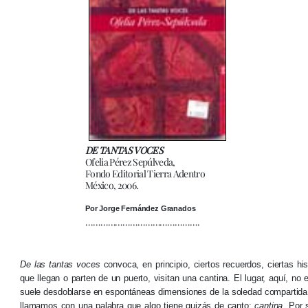
DE TANTAS VOCES
Ofelia Pérez Sepúlveda,
Fondo Editorial Tierra Adentro
México, 2006.
Por Jorge Fernández Granados
……………………………………….
De las tantas voces
convoca, en principio, ciertos recuerdos, ciertas h
que llegan o parten de un puerto, visitan una cantina. El lugar, aquí, n
suele desdoblarse en espontáneas dimensiones de la soledad compartida
llamamos con una palabra que algo tiene quizás de canto:
cantina.
Por s