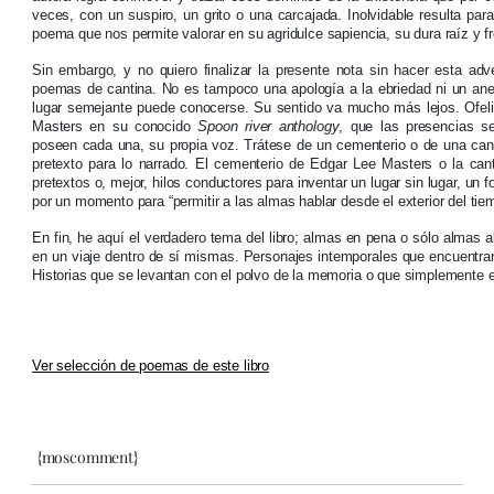
veces, con un suspiro, un grito o una carcajada. Inolvidable resulta para
poema que nos permite valorar en su agridulce sapiencia, su dura raíz y fr
Sin embargo, y no quiero finalizar la presente nota sin hacer esta ad
poemas de cantina. No es tampoco una apología a la ebriedad ni un ane
lugar semejante puede conocerse. Su sentido va mucho más lejos. Ofe
Masters en su conocido
Spoon river anthology
, que las presencias s
poseen cada una, su propia voz. Trátese de un cementerio o de una cantin
pretexto para lo narrado. El cementerio de Edgar Lee Masters o la can
pretextos o, mejor, hilos conductores para inventar un lugar sin lugar, un 
por un momento para “permitir a las almas hablar desde el exterior del tie
En fin, he aquí el verdadero tema del libro; almas en pena o sólo almas 
en un viaje dentro de sí mismas. Personajes intemporales que encuentra
Historias que se levantan con el polvo de la memoria o que simplemente e
Ver selección de poemas de este libro
{moscomment}