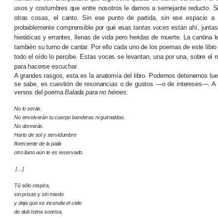
usos y costumbres que entre nosotros le damos a semejante reducto. Sin
otras cosas, el canto. Sin ese punto de partida, sin ese espacio a
probablemente comprensible por qué esas
tantas voces
están ahí, junta
hieráticas y errantes, llenas de vida pero heridas de muerte. La cantina le
también su turno de cantar. Por ello cada uno de los poemas de este libr
todo el oído lo percibe. Estas voces se levantan, una por una, sobre el 
para hacerse escuchar.
A grandes rasgos, esta es la anatomía del libro. Podemos detenernos lue
se sabe, es cuestión de resonancias o de gustos —o de intereses—. A
versos del poema
Balada para no héroes:
No lo serás.
No envolverán tu cuerpo banderas ni guirnaldas.
No dormirás.
Harto de sol y servidumbre
floreciente de la paila
otro llano aún te es reservado.
[…]
Tú sólo respira,
sin prisas y sin miedo
y deja que se incendie el cielo
de dulcísima sonrisa,