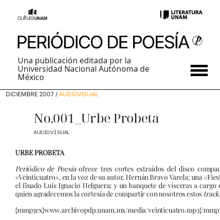
Una publicación editada por la
Universidad Nacional Autónoma de
México
DICIEMBRE 2007 /
AUDIOVISUAL
No.001_Urbe Probeta
AUDIOVISUAL
URBE PROBETA
Periódico de Poesía
ofrece tres cortes extraídos del disco comp
«Veinticuatro», en la voz de su autor, Hernán Bravo Varela; una «Fie
el finado Luis Ignacio Helguera; y un banquete de vísceras a cargo
quien agradecemos la cortesía de compartir con nosotros estos
track
{mmp3ex}www.archivopdp.unam.mx/media/veinticuatro.mp3{/mmp3