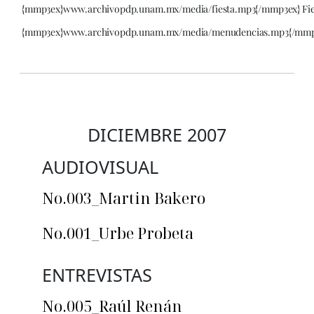
{mmp3ex}www.archivopdp.unam.mx/media/fiesta.mp3{/mmp3ex} Fie
{mmp3ex}www.archivopdp.unam.mx/media/menudencias.mp3{/mmp
DICIEMBRE 2007
AUDIOVISUAL
No.003_Martin Bakero
No.001_Urbe Probeta
ENTREVISTAS
No.005_Raúl Renán